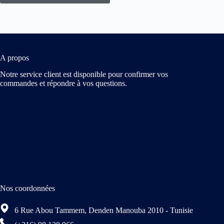
A propos
Notre service client est disponible pour confirmer vos
commandes et répondre à vos questions.
Nos coordonnées
6 Rue Abou Tammem, Denden Manouba 2010 - Tunisie