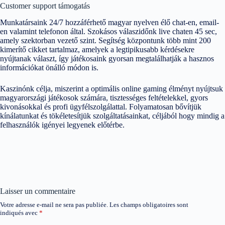
Customer support támogatás
Munkatársaink 24/7 hozzáférhető magyar nyelven élő chat-en, email-
en valamint telefonon által. Szokásos válaszidőnk live chaten 45 sec,
amely szektorban vezető szint. Segítség központunk több mint 200
kimerítő cikket tartalmaz, amelyek a legtipikusabb kérdésekre
nyújtanak választ, így játékosaink gyorsan megtalálhatják a hasznos
információkat önálló módon is.
Kaszinónk célja, miszerint a optimális online gaming élményt nyújtsuk
magyarországi játékosok számára, tisztességes feltételekkel, gyors
kivonásokkal és profi ügyfélszolgálattal. Folyamatosan bővítjük
kínálatunkat és tökéletesítjük szolgáltatásainkat, céljából hogy mindig a
felhasználók igényei legyenek előtérbe.
Laisser un commentaire
Votre adresse e-mail ne sera pas publiée.
Les champs obligatoires sont
indiqués avec
*