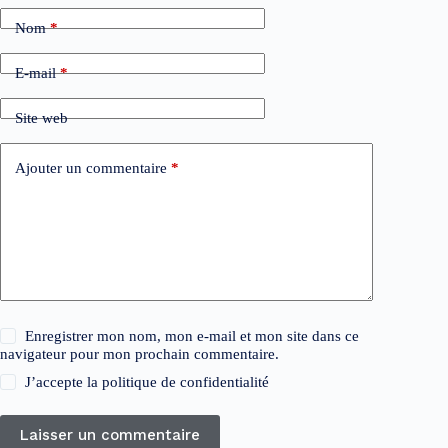
Nom
*
E-mail
*
Site web
Ajouter un commentaire
*
Enregistrer mon nom, mon e-mail et mon site dans ce
navigateur pour mon prochain commentaire.
J’accepte la
politique de confidentialité
Laisser un commentaire