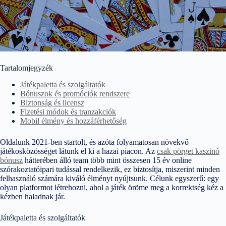
Tartalomjegyzék
Játékpaletta és szolgáltatók
Bónuszok és promóciók rendszere
Biztonság és licensz
Fizetési módok és tranzakciók
Mobil élmény és hozzáférhetőség
Oldalunk 2021-ben startolt, és azóta folyamatosan növekvő
játékosközösséget látunk el ki a hazai piacon. Az
csak pörget kaszinó
bónusz
hátterében álló team több mint összesen 15 év online
szórakoztatóipari tudással rendelkezik, ez biztosítja, miszerint minden
felhasználó számára kiváló élményt nyújtsunk. Célunk egyszerű: egy
olyan platformot létrehozni, ahol a játék öröme meg a korrektség kéz a
kézben haladnak jár.
Játékpaletta és szolgáltatók