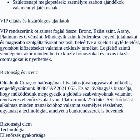
Születésnapi meglepetések: személyre szabott ajándékok
valamennyi játékosnak
VIP ellátás és kizárólagos ajánlatok
VIP rendszerünk öt szintet foglal össze: Bronz, Ezüst szint, Arany,
Platinum és Gyémánt. Mindegyik szint kiérdemlése egyedi jutalmakat
és magasabb szolgáltatásokat biztosít, beleértve a kijelölt ügyfélfelelőst,
gyorsított kifizetéseket valamint exkluzív turnékat. Legfelső szintű
vendégeink akár minden heti exkluzív bónuszokat és luxus utazási
csomagokat is nyerhetnek.
Biztonság és licenc
Oldalunk Curaçao hatóságának hivatalos jóváhagyásával működik,
engedélyszámunk 8048/JAZ2021-053. Ez az jóváhagyás biztosítja,
hogy működésünk megegyezik a globális szabványoknak valamint
rendszeres ellenőrzés alatt van. Platformunk 256 bites SSL kódolást
alkalmaz minden tranzakcióhoz valamint személyes részlethez,
ugyanazt a technológiát, amelyet a bankrendszerek is bevetnek.
Biztonsági elem
Technológia
Ellenőrzés gyakorisága