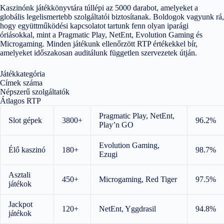
Kaszinónk játékkönyvtára túllépi az 5000 darabot, amelyeket a
globális legelismertebb szolgáltatói biztosítanak. Boldogok vagyunk rá,
hogy együttműködési kapcsolatot tartunk fenn olyan iparági
óriásokkal, mint a Pragmatic Play, NetEnt, Evolution Gaming és
Microgaming. Minden játékunk ellenőrzött RTP értékekkel bír,
amelyeket időszakosan auditálunk független szervezetek útján.
Játékkategória
Címek száma
Népszerű szolgáltatók
Átlagos RTP
Pragmatic Play, NetEnt,
Slot gépek
3800+
96.2%
Play’n GO
Evolution Gaming,
Élő kaszinó
180+
98.7%
Ezugi
Asztali
450+
Microgaming, Red Tiger
97.5%
játékok
Jackpot
120+
NetEnt, Yggdrasil
94.8%
játékok