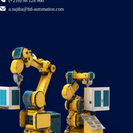
(+216) 98 128 966
a.najiba@htl-automation.com