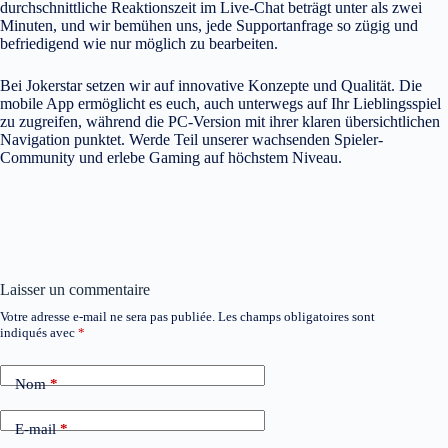
durchschnittliche Reaktionszeit im Live-Chat beträgt unter als zwei
Minuten, und wir bemühen uns, jede Supportanfrage so zügig und
befriedigend wie nur möglich zu bearbeiten.
Bei Jokerstar setzen wir auf innovative Konzepte und Qualität. Die
mobile App ermöglicht es euch, auch unterwegs auf Ihr Lieblingsspiel
zu zugreifen, während die PC-Version mit ihrer klaren übersichtlichen
Navigation punktet. Werde Teil unserer wachsenden Spieler-
Community und erlebe Gaming auf höchstem Niveau.
Laisser un commentaire
Votre adresse e-mail ne sera pas publiée.
Les champs obligatoires sont
indiqués avec
*
Nom
*
E-mail
*