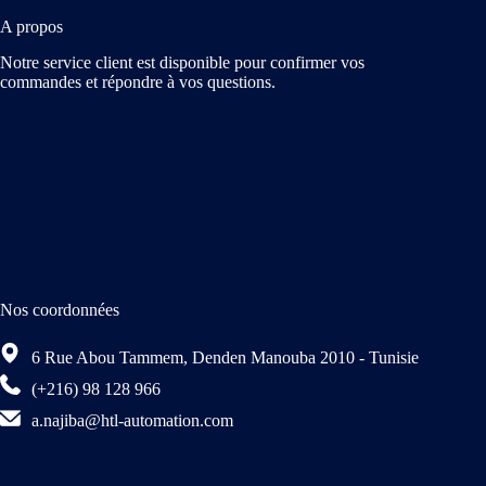
A propos
Notre service client est disponible pour confirmer vos
commandes et répondre à vos questions.
Nos coordonnées
6 Rue Abou Tammem, Denden Manouba 2010 - Tunisie
(+216) 98 128 966
a.najiba@htl-automation.com