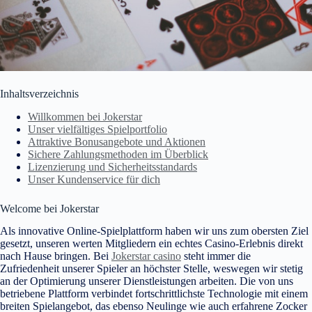
Inhaltsverzeichnis
Willkommen bei Jokerstar
Unser vielfältiges Spielportfolio
Attraktive Bonusangebote und Aktionen
Sichere Zahlungsmethoden im Überblick
Lizenzierung und Sicherheitsstandards
Unser Kundenservice für dich
Welcome bei Jokerstar
Als innovative Online-Spielplattform haben wir uns zum obersten Ziel
gesetzt, unseren werten Mitgliedern ein echtes Casino-Erlebnis direkt
nach Hause bringen. Bei
Jokerstar casino
steht immer die
Zufriedenheit unserer Spieler an höchster Stelle, weswegen wir stetig
an der Optimierung unserer Dienstleistungen arbeiten. Die von uns
betriebene Plattform verbindet fortschrittlichste Technologie mit einem
breiten Spielangebot, das ebenso Neulinge wie auch erfahrene Zocker