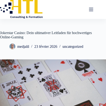
Jokerstar Casino: Dein ultimativer Leitfaden für hochwertiges
Online-Gaming
medjalil
23 février 2026
uncategorized