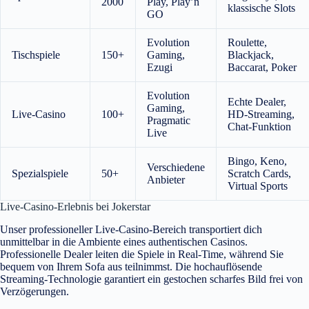
2000
Play, Play’n
klassische Slots
GO
Evolution
Roulette,
Tischspiele
150+
Gaming,
Blackjack,
Ezugi
Baccarat, Poker
Evolution
Echte Dealer,
Gaming,
Live-Casino
100+
HD-Streaming,
Pragmatic
Chat-Funktion
Live
Bingo, Keno,
Verschiedene
Spezialspiele
50+
Scratch Cards,
Anbieter
Virtual Sports
Live-Casino-Erlebnis bei Jokerstar
Unser professioneller Live-Casino-Bereich transportiert dich
unmittelbar in die Ambiente eines authentischen Casinos.
Professionelle Dealer leiten die Spiele in Real-Time, während Sie
bequem von Ihrem Sofa aus teilnimmst. Die hochauflösende
Streaming-Technologie garantiert ein gestochen scharfes Bild frei von
Verzögerungen.