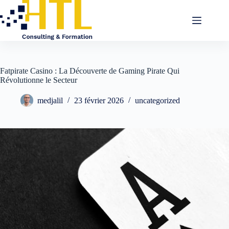
Fatpirate Casino : La Découverte de Gaming Pirate Qui
Révolutionne le Secteur
medjalil
23 février 2026
uncategorized