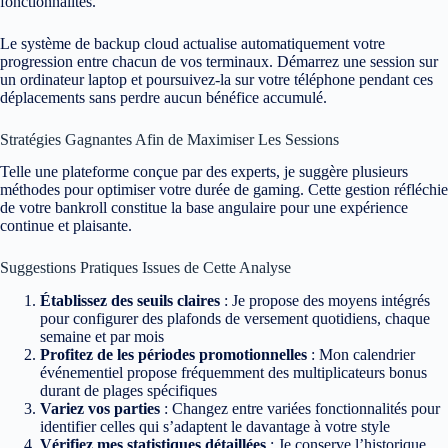
fonctionnalités.
Le système de backup cloud actualise automatiquement votre
progression entre chacun de vos terminaux. Démarrez une session sur
un ordinateur laptop et poursuivez-la sur votre téléphone pendant ces
déplacements sans perdre aucun bénéfice accumulé.
Stratégies Gagnantes Afin de Maximiser Les Sessions
Telle une plateforme conçue par des experts, je suggère plusieurs
méthodes pour optimiser votre durée de gaming. Cette gestion réfléchie
de votre bankroll constitue la base angulaire pour une expérience
continue et plaisante.
Suggestions Pratiques Issues de Cette Analyse
Établissez des seuils claires
: Je propose des moyens intégrés
pour configurer des plafonds de versement quotidiens, chaque
semaine et par mois
Profitez de les périodes promotionnelles
: Mon calendrier
événementiel propose fréquemment des multiplicateurs bonus
durant de plages spécifiques
Variez vos parties
: Changez entre variées fonctionnalités pour
identifier celles qui s’adaptent le davantage à votre style
Vérifiez mes statistiques détaillées
: Je conserve l’historique