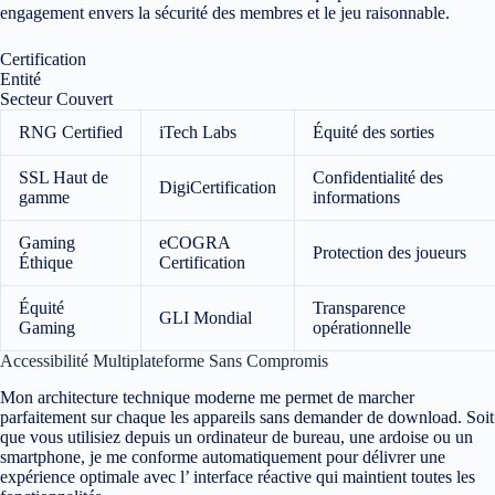
engagement envers la sécurité des membres et le jeu raisonnable.
Certification
Entité
Secteur Couvert
RNG Certified
iTech Labs
Équité des sorties
SSL Haut de
Confidentialité des
DigiCertification
gamme
informations
Gaming
eCOGRA
Protection des joueurs
Éthique
Certification
Équité
Transparence
GLI Mondial
Gaming
opérationnelle
Accessibilité Multiplateforme Sans Compromis
Mon architecture technique moderne me permet de marcher
parfaitement sur chaque les appareils sans demander de download. Soit
que vous utilisiez depuis un ordinateur de bureau, une ardoise ou un
smartphone, je me conforme automatiquement pour délivrer une
expérience optimale avec l’ interface réactive qui maintient toutes les