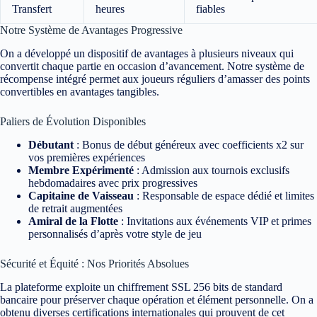
Transfert
heures
fiables
Notre Système de Avantages Progressive
On a développé un dispositif de avantages à plusieurs niveaux qui
convertit chaque partie en occasion d’avancement. Notre système de
récompense intégré permet aux joueurs réguliers d’amasser des points
convertibles en avantages tangibles.
Paliers de Évolution Disponibles
Débutant
: Bonus de début généreux avec coefficients x2 sur
vos premières expériences
Membre Expérimenté
: Admission aux tournois exclusifs
hebdomadaires avec prix progressives
Capitaine de Vaisseau
: Responsable de espace dédié et limites
de retrait augmentées
Amiral de la Flotte
: Invitations aux événements VIP et primes
personnalisés d’après votre style de jeu
Sécurité et Équité : Nos Priorités Absolues
La plateforme exploite un chiffrement SSL 256 bits de standard
bancaire pour préserver chaque opération et élément personnelle. On a
obtenu diverses certifications internationales qui prouvent de cet