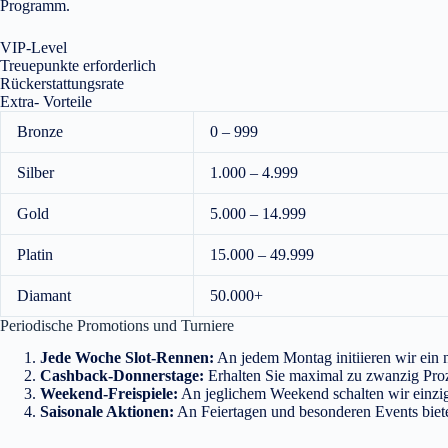
Programm.
VIP-Level
Treuepunkte erforderlich
Rückerstattungsrate
Extra- Vorteile
Bronze
0 – 999
Silber
1.000 – 4.999
Gold
5.000 – 14.999
Platin
15.000 – 49.999
Diamant
50.000+
Periodische Promotions und Turniere
Jede Woche Slot-Rennen:
An jedem Montag initiieren wir ein
Cashback-Donnerstage:
Erhalten Sie maximal zu zwanzig Proz
Weekend-Freispiele:
An jeglichem Weekend schalten wir einziga
Saisonale Aktionen:
An Feiertagen und besonderen Events biet