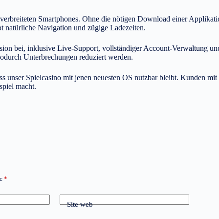
n verbreiteten Smartphones. Ohne die nötigen Download einer Applikati
bt natürliche Navigation und zügige Ladezeiten.
sion bei, inklusive Live-Support, vollständiger Account-Verwaltung u
 wodurch Unterbrechungen reduziert werden.
ss unser Spielcasino mit jenen neuesten OS nutzbar bleibt. Kunden mit
spiel macht.
ec
*
Site web