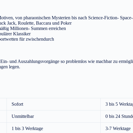
tiven, von pharaonischen Mysterien bis nach Science-Fiction- Space
ck Jack, Roulette, Baccara und Poker
mäßig Millionen- Summen erreichen
ulärer Klassiker
portwetten für zwischendurch
 um Ein- und Auszahlungsvorgänge so problemlos wie machbar zu ermögl
ngen legen.
Sofort
3 bis 5 Werkta
Unmittelbar
0 bis 24 Stund
1 bis 3 Werktage
3-7 Werktage