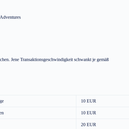
-Adventures
ichen. Jene Transaktionsgeschwindigkeit schwankt je gemäß
ge
10 EUR
en
10 EUR
20 EUR