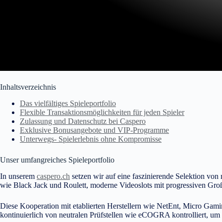
Inhaltsverzeichnis
Das vielfältiges Spieleportfolio
Flexible Transaktionsmöglichkeiten für jeden Spieler
Zulassung und Datenschutz bei Caspero
Exklusive Bonusangebote und VIP-Programme
Unterwegs- Spielerlebnis ohne Kompromisse
Unser umfangreiches Spieleportfolio
In unserem
caspero.ch
setzen wir auf eine faszinierende Selektion von m
wie Black Jack und Roulett, moderne Videoslots mit progressiven Gro
Diese Kooperation mit etablierten Herstellern wie NetEnt, Micro Gam
kontinuierlich von neutralen Prüfstellen wie eCOGRA kontrolliert, um f