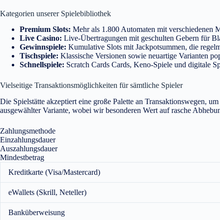
Kategorien unserer Spielebibliothek
Premium Slots:
Mehr als 1.800 Automaten mit verschiedenen Mo
Live Casino:
Live-Übertragungen mit geschulten Gebern für Bla
Gewinnspiele:
Kumulative Slots mit Jackpotsummen, die regel
Tischspiele:
Klassische Versionen sowie neuartige Varianten pop
Schnellspiele:
Scratch Cards Cards, Keno-Spiele und digitale S
Vielseitige Transaktionsmöglichkeiten für sämtliche Spieler
Die Spielstätte akzeptiert eine große Palette an Transaktionswegen,
ausgewählter Variante, wobei wir besonderen Wert auf rasche Abhebu
Zahlungsmethode
Einzahlungsdauer
Auszahlungsdauer
Mindestbetrag
Kreditkarte (Visa/Mastercard)
eWallets (Skrill, Neteller)
Banküberweisung