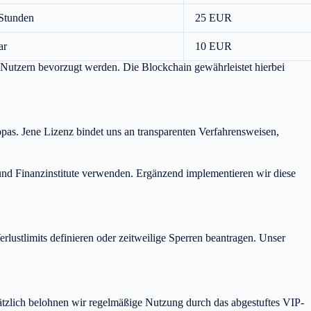
 Stunden
25 EUR
ar
10 EUR
Nutzern bevorzugt werden. Die Blockchain gewährleistet hierbei
pas. Jene Lizenz bindet uns an transparenten Verfahrensweisen,
 und Finanzinstitute verwenden. Ergänzend implementieren wir diese
rlustlimits definieren oder zeitweilige Sperren beantragen. Unser
sätzlich belohnen wir regelmäßige Nutzung durch das abgestuftes VIP-