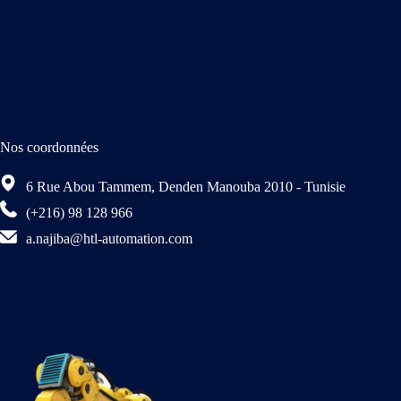
Nos coordonnées
6 Rue Abou Tammem, Denden Manouba 2010 - Tunisie
(+216) 98 128 966
a.najiba@htl-automation.com