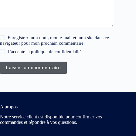
Enregistrer mon nom, mon e-mail et mon site dans ce
navigateur pour mon prochain commentaire.
J’accepte la
politique de confidentialité
Laisser un commentaire
A propos
Notre service client est disponible pour confirmer vos
commandes et répondre à vos questions.