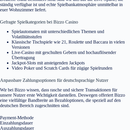
ständig verfügbar ist und echte Spielbankatmosphäre unmittelbar in
euer Wohnzimmer liefert.
Gefragte Spielkategorien bei Bizzo Casino
Spielautomaten mit unterschiedlichen Themen und
Volatilitätsstufen
Klassische Tischspiele wie 21, Roulette und Baccara in vielen
Versionen
Live-Casino mit geschulten Gebern und hochauflösender
Übertragung
Jackpot-Slots mit ansteigenden Jackpots
Video Poker und Scratch Cards für zügige Spielrunden
Anpassbare Zahlungsoptionen für deutschsprachige Nutzer
Wir bei Bizzo wissen, dass rasche und sichere Transaktionen für
unsere Nutzer erste Wichtigkeit darstellen. Deswegen offeriert Bizzo
eine vielfältige Bandbreite an Bezahloptionen, die speziell auf den
deutschen Bereich zugeschnitten sind.
Payment-Methode
Einzahlungsdauer
Auszahlungsdauer