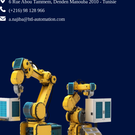
6 Rue Abou Tammem, Denden Manouba 2010 - Tunisie
(+216) 98 128 966
a.najiba@htl-automation.com