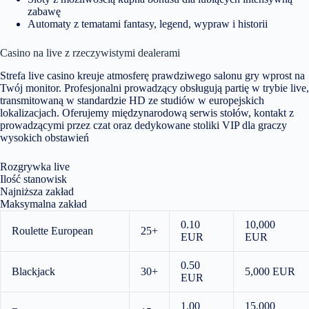
zabawę
Automaty z tematami fantasy, legend, wypraw i historii
Casino na live z rzeczywistymi dealerami
Strefa live casino kreuje atmosferę prawdziwego salonu gry wprost na
Twój monitor. Profesjonalni prowadzący obsługują partię w trybie live,
transmitowaną w standardzie HD ze studiów w europejskich
lokalizacjach. Oferujemy międzynarodową serwis stołów, kontakt z
prowadzącymi przez czat oraz dedykowane stoliki VIP dla graczy
wysokich obstawień
Rozgrywka live
Ilość stanowisk
Najniższa zakład
Maksymalna zakład
0.10
10,000
Roulette European
25+
EUR
EUR
0.50
Blackjack
30+
5,000 EUR
EUR
1.00
15,000