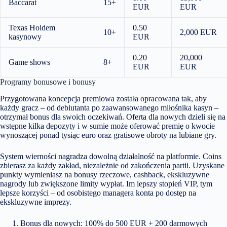
Baccarat
15+
EUR
EUR
Texas Holdem
0.50
10+
2,000 EUR
kasynowy
EUR
0.20
20,000
Game shows
8+
EUR
EUR
Programy bonusowe i bonusy
Przygotowana koncepcja premiowa została opracowana tak, aby
każdy gracz – od debiutanta po zaawansowanego miłośnika kasyn –
otrzymał bonus dla swoich oczekiwań. Oferta dla nowych dzieli się na
wstępne kilka depozyty i w sumie może oferować premię o kwocie
wynoszącej ponad tysiąc euro oraz gratisowe obroty na lubiane gry.
System wierności nagradza dowolną działalność na platformie. Coins
zbierasz za każdy zakład, niezależnie od zakończenia partii. Uzyskane
punkty wymieniasz na bonusy rzeczowe, cashback, ekskluzywne
nagrody lub zwiększone limity wypłat. Im lepszy stopień VIP, tym
lepsze korzyści – od osobistego managera konta po dostęp na
ekskluzywne imprezy.
Bonus dla nowych: 100% do 500 EUR + 200 darmowych