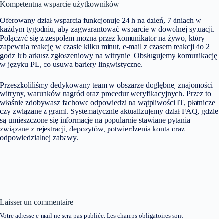
Kompetentna wsparcie użytkowników
Oferowany dział wsparcia funkcjonuje 24 h na dzień, 7 dniach w
każdym tygodniu, aby zagwarantować wsparcie w dowolnej sytuacji.
Połączyć się z zespołem można przez komunikator na żywo, który
zapewnia reakcję w czasie kilku minut, e-mail z czasem reakcji do 2
godz lub arkusz zgłoszeniowy na witrynie. Obsługujemy komunikację
w języku PL, co usuwa bariery lingwistyczne.
Przeszkoliliśmy dedykowany team w obszarze dogłębnej znajomości
witryny, warunków nagród oraz procedur weryfikacyjnych. Przez to
właśnie zdobywasz fachowe odpowiedzi na wątpliwości IT, płatnicze
czy związane z grami. Systematycznie aktualizujemy dział FAQ, gdzie
są umieszczone się informacje na popularnie stawiane pytania
związane z rejestracji, depozytów, potwierdzenia konta oraz
odpowiedzialnej zabawy.
Laisser un commentaire
Votre adresse e-mail ne sera pas publiée.
Les champs obligatoires sont