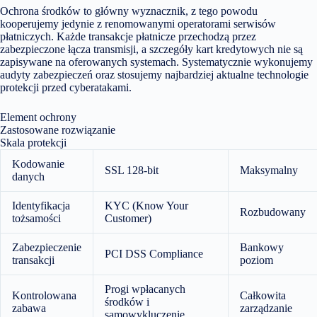
Ochrona środków to główny wyznacznik, z tego powodu
kooperujemy jedynie z renomowanymi operatorami serwisów
płatniczych. Każde transakcje płatnicze przechodzą przez
zabezpieczone łącza transmisji, a szczegóły kart kredytowych nie są
zapisywane na oferowanych systemach. Systematycznie wykonujemy
audyty zabezpieczeń oraz stosujemy najbardziej aktualne technologie
protekcji przed cyberatakami.
Element ochrony
Zastosowane rozwiązanie
Skala protekcji
Kodowanie
SSL 128-bit
Maksymalny
danych
Identyfikacja
KYC (Know Your
Rozbudowany
tożsamości
Customer)
Zabezpieczenie
Bankowy
PCI DSS Compliance
transakcji
poziom
Progi wpłacanych
Kontrolowana
Całkowita
środków i
zabawa
zarządzanie
samowykluczenie