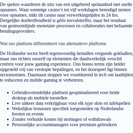
De spelers waarderen de mix van een uitgebreid spelaanbod met snelle
opnames. Waar sommige casino’s tot vijf werkdagen benodigd nemen
voor opnames, mikt dit casino naar verwerkingstijden in 24 hrs.
Dergelijke doeltreffendheid is géén toevalstreffer, maar het resultaat
van gestroomlijnde monetaire processen en collaboraties met befaamde
betalingsproviders.
Wat ons platform differentieert van alternatieve platforms
De Hollandse sector heeft tegenwoordig tientallen vergunde gokhallen,
maar ons richten onszelf op elementen die daadwerkelijk verschil
creëren voor jouw gaming experience. Ons bonus terms zijn helder
opgesteld vrij van verstopte bepalingen, en het doorspeel ligt binnen
sectornormen. Daarnaast stoppen we voortdurend in tech om laadtijden
te reduceren en mobile gaming te verbeteren.
Gebruiksvriendelijke platform geoptimaliseerd voor beide
desktop als mobiele toestellen
Live uitkeer data verkrijgbaar voor elk type slots en tafelspellen
Wekelijkse bonussen specifiek toegesneden op Nederlandse
feesten en events
Zonder verhulde kosten bij stortingen of withdrawals
Persoonlijke accountmanagers voor premium gebruikers