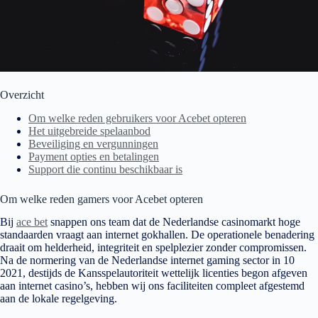
Overzicht
Om welke reden gebruikers voor Acebet opteren
Het uitgebreide spelaanbod
Beveiliging en vergunningen
Payment opties en betalingen
Support die continu beschikbaar is
Om welke reden gamers voor Acebet opteren
Bij
ace bet
snappen ons team dat de Nederlandse casinomarkt hoge
standaarden vraagt aan internet gokhallen. De operationele benadering
draait om helderheid, integriteit en spelplezier zonder compromissen.
Na de normering van de Nederlandse internet gaming sector in 10
2021, destijds de Kansspelautoriteit wettelijk licenties begon afgeven
aan internet casino’s, hebben wij ons faciliteiten compleet afgestemd
aan de lokale regelgeving.