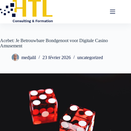
Acebet: Je Betrouwbare Bondgenoot voor Digitale Casino
Amusement
medjalil
23 février 2026
uncategorized