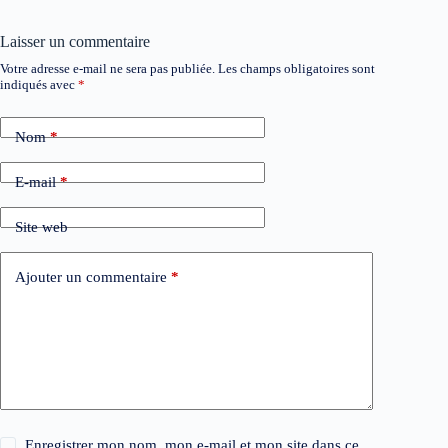
Laisser un commentaire
Votre adresse e-mail ne sera pas publiée.
Les champs obligatoires sont
indiqués avec
*
Nom
*
E-mail
*
Site web
Ajouter un commentaire
*
Enregistrer mon nom, mon e-mail et mon site dans ce