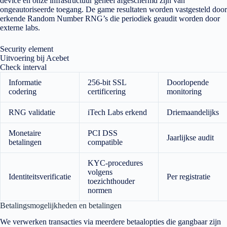
device en onze infrastructuur geheel afgeschermd zijn van
ongeautoriseerde toegang. De game resultaten worden vastgesteld door
erkende Random Number RNG’s die periodiek geaudit worden door
externe labs.
Security element
Uitvoering bij Acebet
Check interval
Informatie
256-bit SSL
Doorlopende
codering
certificering
monitoring
RNG validatie
iTech Labs erkend
Driemaandelijks
Monetaire
PCI DSS
Jaarlijkse audit
betalingen
compatible
KYC-procedures
volgens
Identiteitsverificatie
Per registratie
toezichthouder
normen
Betalingsmogelijkheden en betalingen
We verwerken transacties via meerdere betaalopties die gangbaar zijn