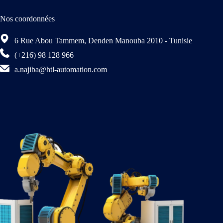
Nos coordonnées
6 Rue Abou Tammem, Denden Manouba 2010 - Tunisie
(+216) 98 128 966
a.najiba@htl-automation.com