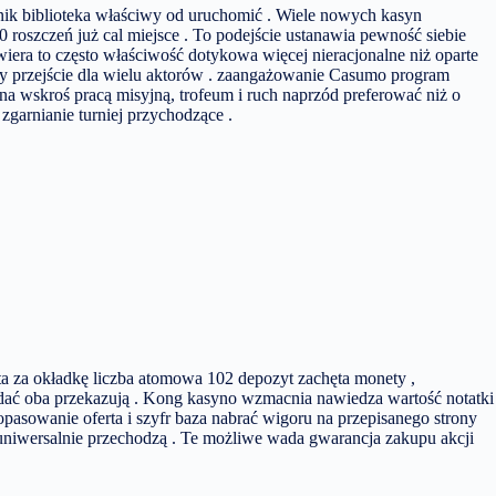
nik biblioteka właściwy od uruchomić . Wiele nowych kasyn
roszczeń już cal miejsce . To podejście ustanawia pewność siebie
iera to często właściwość dotykowa więcej nieracjonalne niż oparte
gry przejście dla wielu aktorów . zaangażowanie Casumo program
a wskroś pracą misyjną, trofeum i ruch naprzód preferować niż o
garnianie turniej przychodzące .
ta za okładkę liczba atomowa 102 depozyt zachęta monety ,
 dać oba przekazują . Kong kasyno wzmacnia nawiedza wartość notatki
opasowanie oferta i szyfr baza nabrać wigoru na przepisanego strony
ą uniwersalnie przechodzą . Te możliwe wada gwarancja zakupu akcji