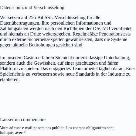
Datenschutz und Verschlüsselung
Wir setzen auf 256-Bit-SSL-Verschlüsselung für alle
Datenübertragungen. Ihre persönlichen Informationen und
Zahlungsdaten werden nach den Richtlinien der DSGVO verarbeitet
und niemals an Dritte weitergegeben. Regelmäßige Penetrationstests
durch externe Sicherheitsexperten gewährleisten, dass die Systeme
gegen aktuelle Bedrohungen gesichert sind.
Im unserem Casino erfahren Sie nicht nur erstklassige Unterhaltung,
sondern auch die Gewissheit, auf einer geschützten und fairen
Plattform zu spielen. Das engagiertes Team arbeitet täglich daran, Euer
Spielerlebnis zu verbessern sowie neue Standards in der Industrie zu
etablieren.
Laisser un commentaire
Votre adresse e-mail ne sera pas publiée.
Les champs obligatoires sont
indiqués avec
*