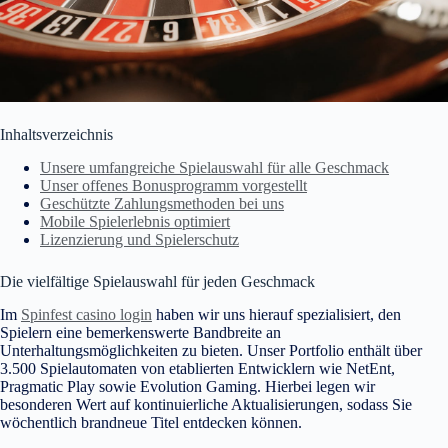
Inhaltsverzeichnis
Unsere umfangreiche Spielauswahl für alle Geschmack
Unser offenes Bonusprogramm vorgestellt
Geschützte Zahlungsmethoden bei uns
Mobile Spielerlebnis optimiert
Lizenzierung und Spielerschutz
Die vielfältige Spielauswahl für jeden Geschmack
Im
Spinfest casino login
haben wir uns hierauf spezialisiert, den
Spielern eine bemerkenswerte Bandbreite an
Unterhaltungsmöglichkeiten zu bieten. Unser Portfolio enthält über
3.500 Spielautomaten von etablierten Entwicklern wie NetEnt,
Pragmatic Play sowie Evolution Gaming. Hierbei legen wir
besonderen Wert auf kontinuierliche Aktualisierungen, sodass Sie
wöchentlich brandneue Titel entdecken können.