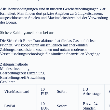
Alle Bonusbedingungen sind in unseren Geschäftsbedingungen klar
formuliert. Man finden dort präzise Angaben zu Gültigkeitsdauern,
ausgeschlossenen Spielen und Maximaleinsätzen bei der Verwendung
des Bonus.
Sichere Zahlungsmethoden bei uns
Die Sicherheit Eurer Transaktionen hat für das Casino höchste
Priorität. Wir kooperieren ausschließlich mit anerkannten
Zahlungsdienstleistern zusammen und nutzen modernste
Verschlüsselungstechnologie für sämtliche finanziellen Vorgänge.
Zahlungsmethode
Mindesteinzahlung
Bearbeitungszeit Einzahlung
Bearbeitungszeit Auszahlung
Gebühren
10
1-3
Visa/Mastercard
Sofort
EUR
Arbeitstage
10
Bis zu 24
PayPal
Sofort
EUR
Stunden