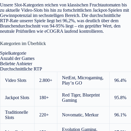
Unsere Slot-Kategorien reichen von klassischen Fruchtautomaten bis
zu aktuelle Video-Slots bis hin zu fortschrittlichen Jackpot-Spielen mit
Gewinnpotenzial im sechsstelligen Bereich. Die durchschnittliche
RTP-Rate unserer Spiele liegt bei 96,2%, was deutlich über dem
Branchendurchschnitt von 94-95% liegt – ein geprüfter Wert, den
neutrale Prüfstellen wie eCOGRA laufend kontrollieren.
Kategorien im Überblick
Spielkategorie
Anzahl der Games
Beliebte Anbieter
Durchschnittliche RTP
NetEnt, Microgaming,
Video Slots
2.800+
96.4%
Play’n GO
Red Tiger, Blueprint
Jackpot Slots
180+
95.8%
Gaming
Traditionelle
220+
Novomatic, Merkur
96.1%
Slots
Evolution Gaming,