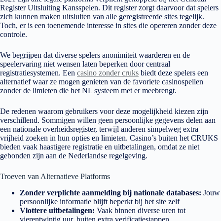
Register Uitsluiting Kansspelen. Dit register zorgt daarvoor dat spelers
zich kunnen maken uitsluiten van alle geregistreerde sites tegelijk.
Toch, er is een toenemende interesse in sites die opereren zonder deze
controle.
We begrijpen dat diverse spelers anonimiteit waarderen en de
speelervaring niet wensen laten beperken door centraal
registratiesystemen. Een
casino zonder cruks
biedt deze spelers een
alternatief waar ze mogen genieten van de favoriete casinospellen
zonder de limieten die het NL systeem met er meebrengt.
De redenen waarom gebruikers voor deze mogelijkheid kiezen zijn
verschillend. Sommigen willen geen persoonlijke gegevens delen aan
een nationale overheidsregister, terwijl anderen simpelweg extra
vrijheid zoeken in hun opties en limieten. Casino’s buiten het CRUKS
bieden vaak haastigere registratie en uitbetalingen, omdat ze niet
gebonden zijn aan de Nederlandse regelgeving.
Troeven van Alternatieve Platforms
Zonder verplichte aanmelding bij nationale databases:
Jouw
persoonlijke informatie blijft beperkt bij het site zelf
Vlottere uitbetalingen:
Vaak binnen diverse uren tot
vierentwintig uur, buiten extra verificatiestappen