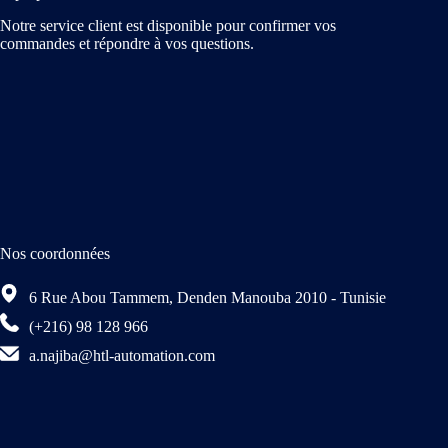
Notre service client est disponible pour confirmer vos
commandes et répondre à vos questions.
Nos coordonnées
6 Rue Abou Tammem, Denden Manouba 2010 - Tunisie
(+216) 98 128 966
a.najiba@htl-automation.com