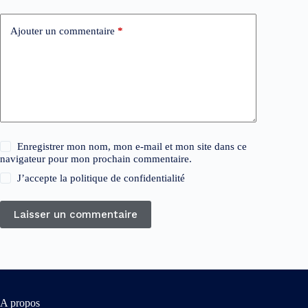
Ajouter un commentaire
*
Enregistrer mon nom, mon e-mail et mon site dans ce
navigateur pour mon prochain commentaire.
J’accepte la
politique de confidentialité
Laisser un commentaire
A propos