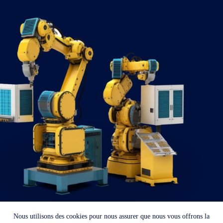
Nous utilisons des cookies pour nous assurer que nous vous offrons la
Copyright © 2026