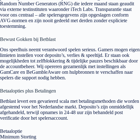
Random Number Generators (RNG) die iedere maand staan geaudit
via externe testinstituten waaronder iTech Labs. Transparantie staat
voor ons centraal – alle spelersgegevens zijn opgeslagen conform
AVG-normen en zijn nooit gedeeld met derden zonder expliciete
toestemming.
Bewust Gokken bij Betblast
Ons speelhuis neemt verantwoord spelen serieus. Gamers mogen eigen
limieten instellen voor deposito’s, verlies & speeltijd. Er staan ook
mogelijkheden tot zelfblokkering & tijdelijke pauzes beschikbaar door
de accountbeheer. Wij opereren gezamenlijk met instellingen als
GamCare en BeGambleAware om hulpbronnen te verschaffen naar
spelers die support nodig hebben.
Betaalopties plus Betalingen
Betblast levert een gevarieerd scala met betalingsmethoden die worden
afgestemd voor het Nederlandse markt. Deposito’s zijn onmiddellijk
afgehandeld, terwijl opnames in 24-48 uur zijn behandeld post
verificatie door het spelersaccount.
Betaaloptie
Minimum Storting