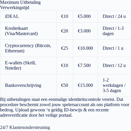
Maximum Uitbetaling
Verwerkingstijd
iDEAL
€10
€5.000
Direct / 24 u
Kredietkaart
Direct / 1-3
€20
€3.000
(Visa/Mastercard)
dagen
Cryptocurrency (Bitcoin,
€25
€10.000
Direct / 1 u
Ethereum)
E-wallets (Skrill,
€10
€7.500
Direct / 12 u
Neteller)
1-2
Bankoverschrijving
€50
€15.000
werkdagen /
3-5 dagen
Bij uitbetalingen staat een eenmalige identiteitscontrole vereist. Dat
procedure beschermt zowel jouw spelersaccount als ons platform voor
bedrog. Upload gewoon ‘n geldig ID-bewijs & een recente
adresverificatie door het veilige portaal.
24/7 Klantenondersteuning