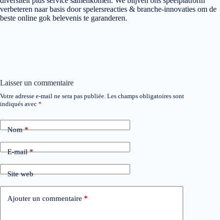
diversiteit plus service samenkomen. We blijven ons speelplatform
verbeteren naar basis door spelersreacties & branche-innovaties om de
beste online gok belevenis te garanderen.
Laisser un commentaire
Votre adresse e-mail ne sera pas publiée.
Les champs obligatoires sont
indiqués avec
*
Nom
*
E-mail
*
Site web
Ajouter un commentaire
*