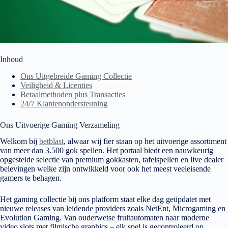
Inhoud
Ons Uitgebreide Gaming Collectie
Veiligheid & Licenties
Betaalmethoden plus Transacties
24/7 Klantenondersteuning
Ons Uitvoerige Gaming Verzameling
Welkom bij
betblast
, alwaar wij fier staan op het uitvoerige assortiment
van meer dan 3.500 gok spellen. Het portaal biedt een nauwkeurig
opgestelde selectie van premium gokkasten, tafelspellen en live dealer
belevingen welke zijn ontwikkeld voor ook het meest veeleisende
gamers te behagen.
Het gaming collectie bij ons platform staat elke dag geüpdatet met
nieuwe releases van leidende providers zoals NetEnt, Microgaming en
Evolution Gaming. Van ouderwetse fruitautomaten naar moderne
video slots met filmische graphics – elk spel is gecontroleerd op