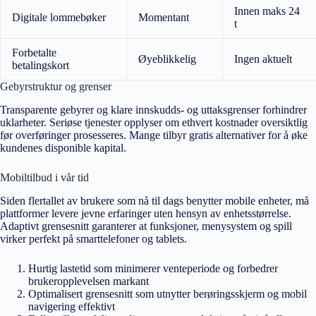
Innen maks 24
Digitale lommebøker
Momentant
t
Forbetalte
Øyeblikkelig
Ingen aktuelt
betalingskort
Gebyrstruktur og grenser
Transparente gebyrer og klare innskudds- og uttaksgrenser forhindrer
uklarheter. Seriøse tjenester opplyser om ethvert kostnader oversiktlig
før overføringer prosesseres. Mange tilbyr gratis alternativer for å øke
kundenes disponible kapital.
Mobiltilbud i vår tid
Siden flertallet av brukere som nå til dags benytter mobile enheter, må
plattformer levere jevne erfaringer uten hensyn av enhetsstørrelse.
Adaptivt grensesnitt garanterer at funksjoner, menysystem og spill
virker perfekt på smarttelefoner og tablets.
Hurtig lastetid som minimerer venteperiode og forbedrer
brukeropplevelsen markant
Optimalisert grensesnitt som utnytter berøringsskjerm og mobil
navigering effektivt