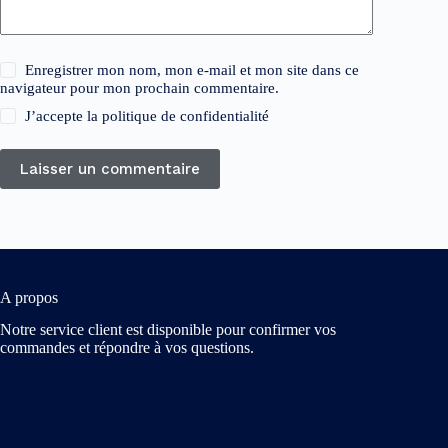
Enregistrer mon nom, mon e-mail et mon site dans ce
navigateur pour mon prochain commentaire.
J’accepte la
politique de confidentialité
Laisser un commentaire
A propos
Notre service client est disponible pour confirmer vos
commandes et répondre à vos questions.