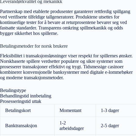
Leverandørkvalitet og mekanikk
Partnerskap med etablerte produsenter garanterer rettferdig spillgang
ved verifiserte tilfeldige tallgeneratorer. Produktene utsettes for
kontinuerlige tester for å bevare at returprosentene bevarer seg ved
fastsatte standarder. Transparens omkring spillmekanikk og odds
bygger sikkerhet hos spillerne.
Betalingsmetoder for norsk brukere
Fleksibilitet i transaksjonsløsninger viser respekt for spillernes ønsker.
Norskbaserte spillere verdsetter populære og sikre systemer som
prosesserer transaksjoner effektivt og trygt. Tidsmessige casinoer
kombinerer konvensjonelle banksystemer med digitale e-lommebøker
og moderne transaksjonsmetoder.
Betalingstype
Behandlingstid innbetaling
Prosesseringstid uttak
Betalingskort
Momentant
1-3 dager
1-2
Banktransaksjon
2-5 dager
arbeidsdager