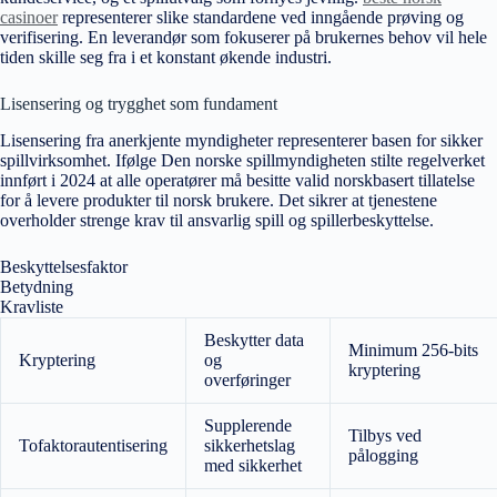
casinoer
representerer slike standardene ved inngående prøving og
verifisering. En leverandør som fokuserer på brukernes behov vil hele
tiden skille seg fra i et konstant økende industri.
Lisensering og trygghet som fundament
Lisensering fra anerkjente myndigheter representerer basen for sikker
spillvirksomhet. Ifølge Den norske spillmyndigheten stilte regelverket
innført i 2024 at alle operatører må besitte valid norskbasert tillatelse
for å levere produkter til norsk brukere. Det sikrer at tjenestene
overholder strenge krav til ansvarlig spill og spillerbeskyttelse.
Beskyttelsesfaktor
Betydning
Kravliste
Beskytter data
Minimum 256-bits
Kryptering
og
kryptering
overføringer
Supplerende
Tilbys ved
Tofaktorautentisering
sikkerhetslag
pålogging
med sikkerhet