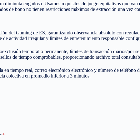
letra diminuta engañosa. Usamos requisitos de juego equitativos que va
ondos de bono no tienen restricciones máximos de extracción una vez com
ión del Gaming de ES, garantizando observancia absoluto con regulacio
 de actividad irregular y límites de entretenimiento responsable configu
oexclusión temporal o permanente, límites de transacción diarios/por 
ellos de tiempo comprobables, proporcionando archivo total consultable
ría en tiempo real, correo electrónico electrónico y número de teléfono 
ia colectiva en promedio inferior a 3 minutos.
ec
*