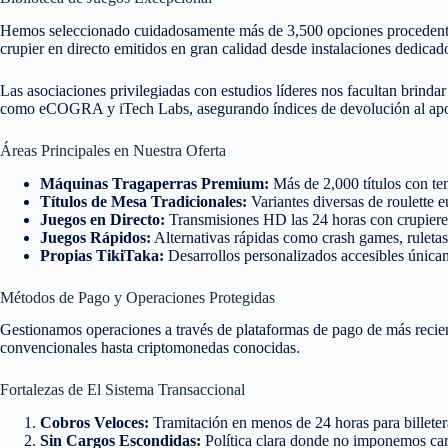
Hemos seleccionado cuidadosamente más de 3,500 opciones procedentes
crupier en directo emitidos en gran calidad desde instalaciones dedicad
Las asociaciones privilegiadas con estudios líderes nos facultan brindar
como eCOGRA y iTech Labs, asegurando índices de devolución al apo
Áreas Principales en Nuestra Oferta
Máquinas Tragaperras Premium:
Más de 2,000 títulos con te
Títulos de Mesa Tradicionales:
Variantes diversas de roulette e
Juegos en Directo:
Transmisiones HD las 24 horas con crupieres
Juegos Rápidos:
Alternativas rápidas como crash games, ruletas
Propias TikiTaka:
Desarrollos personalizados accesibles única
Métodos de Pago y Operaciones Protegidas
Gestionamos operaciones a través de plataformas de pago de más recie
convencionales hasta criptomonedas conocidas.
Fortalezas de El Sistema Transaccional
Cobros Veloces:
Tramitación en menos de 24 horas para billetera
Sin Cargos Escondidas:
Política clara donde no imponemos ca