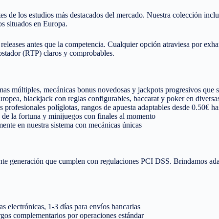
 de los estudios más destacados del mercado. Nuestra colección inclu
os situados en Europa.
 releases antes que la competencia. Cualquier opción atraviesa por exhau
stador (RTP) claros y comprobables.
mas múltiples, mecánicas bonus novedosas y jackpots progresivos que s
uropea, blackjack con reglas configurables, baccarat y poker en diversa
 profesionales políglotas, rangos de apuesta adaptables desde 0.50€ h
 de la fortuna y minijuegos con finales al momento
mente en nuestra sistema con mecánicas únicas
nte generación que cumplen con regulaciones PCI DSS. Brindamos adapta
s electrónicas, 1-3 días para envíos bancarias
rgos complementarios por operaciones estándar