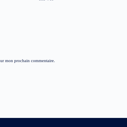
pour mon prochain commentaire.