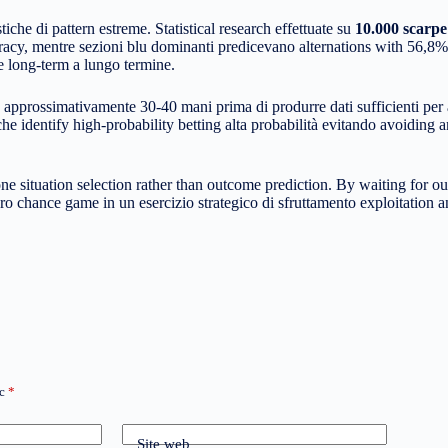
che di pattern estreme. Statistical research effettuate su
10.000 scarpe
acy, mentre sezioni blu dominanti predicevano alternations with 56,8%
 long-term a lungo termine.
pprossimativamente 30-40 mani prima di produrre dati sufficienti per an
che identify high-probability betting alta probabilità evitando avoidin
one situation selection rather than outcome prediction. By waiting for o
puro chance game in un esercizio strategico di sfruttamento exploitation
ec
*
Site web