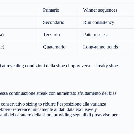
Primario
Winner sequences
Secondario
Run consistency
a)
Terziario
Pattern estesi
ne)
Quaternario
Long-range trends
nti at revealing condizioni della shoe choppy versus streaky shoe
mmessa continuazione streak con aumentato sfruttamento del bias
onservativo sizing to ridurre l’esposizione alla varianza
rebbero reference unicamente ai dati data exclusively
i del carattere della shoe, providing segnali di preavviso per