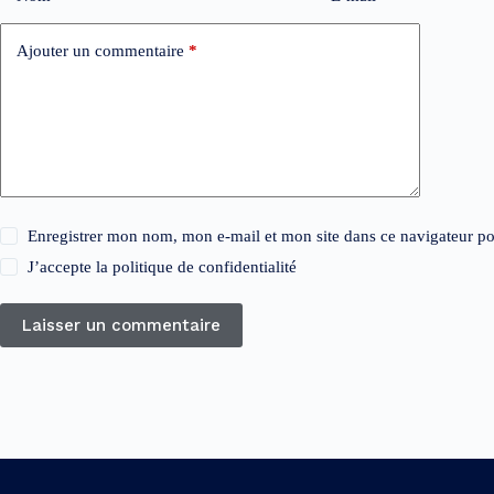
Ajouter un commentaire
*
Enregistrer mon nom, mon e-mail et mon site dans ce navigateur 
J’accepte la
politique de confidentialité
Laisser un commentaire