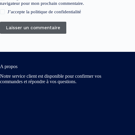
navigateur pour mon prochain commentaire.
J’accepte la
politique de confidentialité
Laisser un commentaire
A propos
Notre service client est disponible pour confirmer vos
commandes et répondre à vos questions.