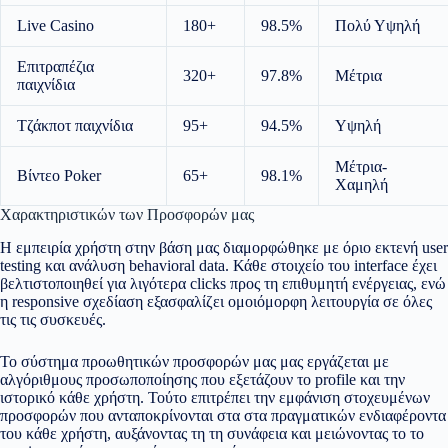
Live Casino
180+
98.5%
Πολύ Υψηλή
Επιτραπέζια
320+
97.8%
Μέτρια
παιχνίδια
Τζάκποτ παιχνίδια
95+
94.5%
Υψηλή
Μέτρια-
Βίντεο Poker
65+
98.1%
Χαμηλή
Χαρακτηριστικών των Προσφορών μας
Η εμπειρία χρήστη στην βάση μας διαμορφώθηκε με όριο εκτενή user
testing και ανάλυση behavioral data. Κάθε στοιχείο του interface έχει
βελτιστοποιηθεί για λιγότερα clicks προς τη επιθυμητή ενέργειας, ενώ
η responsive σχεδίαση εξασφαλίζει ομοιόμορφη λειτουργία σε όλες
τις τις συσκευές.
Το σύστημα προωθητικών προσφορών μας μας εργάζεται με
αλγόριθμους προσωποποίησης που εξετάζουν το profile και την
ιστορικό κάθε χρήστη. Τούτο επιτρέπει την εμφάνιση στοχευμένων
προσφορών που ανταποκρίνονται στα στα πραγματικών ενδιαφέροντα
του κάθε χρήστη, αυξάνοντας τη τη συνάφεια και μειώνοντας το το