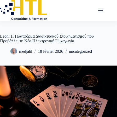
Leon: Η Πλατφόρμα Διαδικτυακού Στοιχηματισμού που
Προβάλλει τη Νέα Ηλεκτρονική Ψυχαγωγία
medjalil
18 février 2026
uncategorized