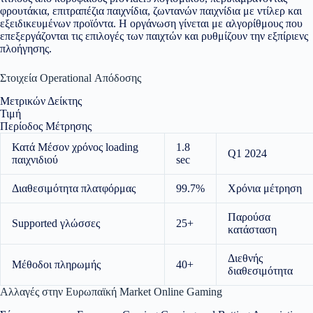
φρουτάκια, επιτραπέζια παιχνίδια, ζωντανών παιχνίδια με ντίλερ και
εξειδικευμένων προϊόντα. Η οργάνωση γίνεται με αλγορίθμους που
επεξεργάζονται τις επιλογές των παιχτών και ρυθμίζουν την εξπίριενς
πλοήγησης.
Στοιχεία Operational Απόδοσης
Μετρικών Δείκτης
Τιμή
Περίοδος Μέτρησης
Κατά Μέσον χρόνος loading
1.8
Q1 2024
παιχνιδιού
sec
Διαθεσιμότητα πλατφόρμας
99.7%
Χρόνια μέτρηση
Παρούσα
Supported γλώσσες
25+
κατάσταση
Διεθνής
Μέθοδοι πληρωμής
40+
διαθεσιμότητα
Αλλαγές στην Ευρωπαϊκή Market Online Gaming