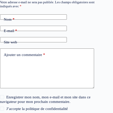
Votre adresse e-mail ne sera pas publiée.
Les champs obligatoires sont
indiqués avec
*
Nom
*
E-mail
*
Site web
Ajouter un commentaire
*
Enregistrer mon nom, mon e-mail et mon site dans ce
navigateur pour mon prochain commentaire.
J’accepte la
politique de confidentialité