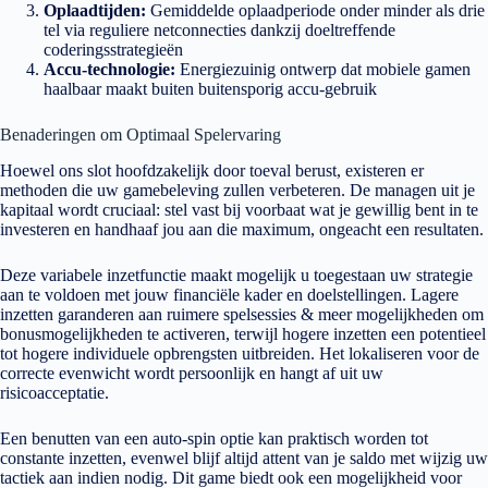
Oplaadtijden:
Gemiddelde oplaadperiode onder minder als drie
tel via reguliere netconnecties dankzij doeltreffende
coderingsstrategieën
Accu-technologie:
Energiezuinig ontwerp dat mobiele gamen
haalbaar maakt buiten buitensporig accu-gebruik
Benaderingen om Optimaal Spelervaring
Hoewel ons slot hoofdzakelijk door toeval berust, existeren er
methoden die uw gamebeleving zullen verbeteren. De managen uit je
kapitaal wordt cruciaal: stel vast bij voorbaat wat je gewillig bent in te
investeren en handhaaf jou aan die maximum, ongeacht een resultaten.
Deze variabele inzetfunctie maakt mogelijk u toegestaan uw strategie
aan te voldoen met jouw financiële kader en doelstellingen. Lagere
inzetten garanderen aan ruimere spelsessies & meer mogelijkheden om
bonusmogelijkheden te activeren, terwijl hogere inzetten een potentieel
tot hogere individuele opbrengsten uitbreiden. Het lokaliseren voor de
correcte evenwicht wordt persoonlijk en hangt af uit uw
risicoacceptatie.
Een benutten van een auto-spin optie kan praktisch worden tot
constante inzetten, evenwel blijf altijd attent van je saldo met wijzig uw
tactiek aan indien nodig. Dit game biedt ook een mogelijkheid voor