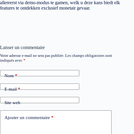
allereerst via demo-modus te gamen, welk u deze kans biedt elk
features te ontdekken exclusief monetair gevaar.
Laisser un commentaire
Votre adresse e-mail ne sera pas publiée.
Les champs obligatoires sont
indiqués avec
*
Nom
*
E-mail
*
Site web
Ajouter un commentaire
*