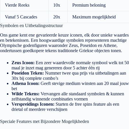
Vierde Reeks
10x
Premium beloning
Vanaf 5 Cascades
20x
Maximum mogelijkheid
Symbolen en Uitbetalingsstructuur
Ons game kent ene gevarieerde keuze iconen, elk door unieke waardes
en betekenissen. Een hoogwaardige symbolen representeren machtige
Olympische godenfiguren waaronder Zeus, Poseidon en Athene,
ondertussen goedkopere tekens traditionele Griekse objecten tonen.
Zeus Icoon:
Een zeer waardevolle normale symbool welk tot 50
maal je inzet mag genereren door 5 achter één rij
Poseidon Teken:
Nummer twee qua prijs via uitbetalingen aan
30x bij complete combo’s
Athena Icoon:
Geeft stevige medium winsten aan 20 maal jouw
bet
Wilde Tekens:
Vervangen alle standaard symbolen & kunnen
zelfstandig winnende combinaties vormen
Verspreidings Iconen:
Starten de free spins feature als een
drietal of meerdere verschijnen
Speciale Features met Bijzondere Mogelijkheden