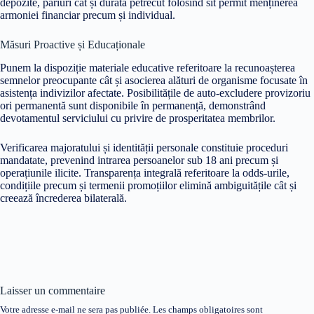
depozite, pariuri cât și durată petrecut folosind sit permit menținerea
armoniei financiar precum și individual.
Măsuri Proactive și Educaționale
Punem la dispoziție materiale educative referitoare la recunoașterea
semnelor preocupante cât și asocierea alături de organisme focusate în
asistența indivizilor afectate. Posibilitățile de auto-excludere provizoriu
ori permanentă sunt disponibile în permanență, demonstrând
devotamentul serviciului cu privire de prosperitatea membrilor.
Verificarea majoratului și identității personale constituie proceduri
mandatate, prevenind intrarea persoanelor sub 18 ani precum și
operațiunile ilicite. Transparența integrală referitoare la odds-urile,
condițiile precum și termenii promoțiilor elimină ambiguitățile cât și
creează încrederea bilaterală.
Laisser un commentaire
Votre adresse e-mail ne sera pas publiée.
Les champs obligatoires sont