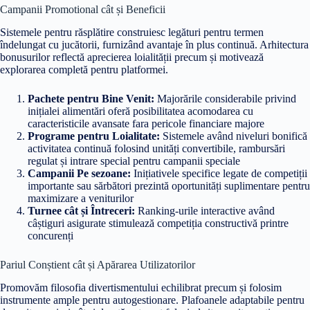
Campanii Promotional cât și Beneficii
Sistemele pentru răsplătire construiesc legături pentru termen
îndelungat cu jucătorii, furnizând avantaje în plus continuă. Arhitectura
bonusurilor reflectă aprecierea loialității precum și motivează
explorarea completă pentru platformei.
Pachete pentru Bine Venit:
Majorările considerabile privind
inițialei alimentări oferă posibilitatea acomodarea cu
caracteristicile avansate fara pericole financiare majore
Programe pentru Loialitate:
Sistemele având niveluri bonifică
activitatea continuă folosind unități convertibile, rambursări
regulat și intrare special pentru campanii speciale
Campanii Pe sezoane:
Inițiativele specifice legate de competiții
importante sau sărbători prezintă oportunități suplimentare pentru
maximizare a veniturilor
Turnee cât și Întreceri:
Ranking-urile interactive având
câștiguri asigurate stimulează competiția constructivă printre
concurenți
Pariul Conștient cât și Apărarea Utilizatorilor
Promovăm filosofia divertismentului echilibrat precum și folosim
instrumente ample pentru autogestionare. Plafoanele adaptabile pentru