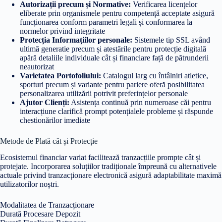
Autorizații precum și Normative:
Verificarea licențelor
eliberate prin organismele pentru competență acceptate asigură
funcționarea conform parametri legali și conformarea la
normelor privind integritate
Protecția Informațiilor personale:
Sistemele tip SSL având
ultimă generatie precum și atestările pentru protecție digitală
apără detaliile individuale cât și financiare față de pătrunderii
neautorizat
Varietatea Portofoliului:
Catalogul larg cu întâlniri atletice,
sporturi precum și variante pentru pariere oferă posibilitatea
personalizarea utilizării potrivit preferințelor personale
Ajutor Clienți:
Asistența continuă prin numeroase căi pentru
interacțiune clarifică prompt potențialele probleme și răspunde
chestionărilor imediate
Metode de Plată cât și Protecție
Ecosistemul financiar variat facilitează tranzacțiile prompte cât și
protejate. Incorporarea soluțiilor tradiționale împreună cu alternativele
actuale privind tranzacționare electronică asigură adaptabilitate maximă
utilizatorilor noștri.
Modalitatea de Tranzacționare
Durată Procesare Depozit