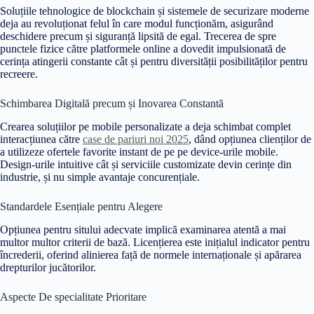
Soluțiile tehnologice de blockchain și sistemele de securizare moderne
deja au revoluționat felul în care modul funcționăm, asigurând
deschidere precum și siguranță lipsită de egal. Trecerea de spre
punctele fizice către platformele online a dovedit impulsionată de
cerința atingerii constante cât și pentru diversității posibilităților pentru
recreere.
Schimbarea Digitală precum și Inovarea Constantă
Crearea soluțiilor pe mobile personalizate a deja schimbat complet
interacțiunea către
case de pariuri noi 2025
, dând opțiunea clienților de
a utilizeze ofertele favorite instant de pe pe device-urile mobile.
Design-urile intuitive cât și serviciile customizate devin cerințe din
industrie, și nu simple avantaje concurențiale.
Standardele Esențiale pentru Alegere
Opțiunea pentru sitului adecvate implică examinarea atentă a mai
multor multor criterii de bază. Licențierea este inițialul indicator pentru
încrederii, oferind alinierea față de normele internaționale și apărarea
drepturilor jucătorilor.
Aspecte De specialitate Prioritare