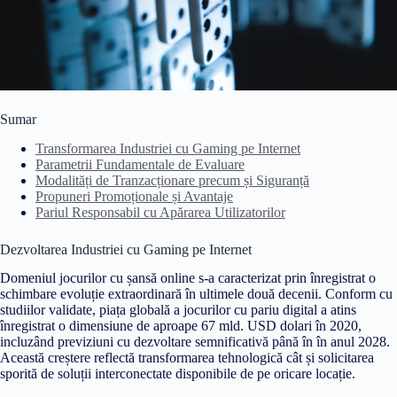
Sumar
Transformarea Industriei cu Gaming pe Internet
Parametrii Fundamentale de Evaluare
Modalități de Tranzacționare precum și Siguranță
Propuneri Promoționale și Avantaje
Pariul Responsabil cu Apărarea Utilizatorilor
Dezvoltarea Industriei cu Gaming pe Internet
Domeniul jocurilor cu șansă online s-a caracterizat prin înregistrat o
schimbare evoluție extraordinară în ultimele două decenii. Conform cu
studiilor validate, piața globală a jocurilor cu pariu digital a atins
înregistrat o dimensiune de aproape 67 mld. USD dolari în 2020,
incluzând previziuni cu dezvoltare semnificativă până în în anul 2028.
Această creștere reflectă transformarea tehnologică cât și solicitarea
sporită de soluții interconectate disponibile de pe oricare locație.