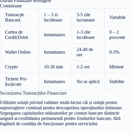
Durată Finalizare Retragere
Comisioane
Tranzacție
1 – 3 zi
3-5 zile
Variabile
Bancară
lucrătoare
lucratoare
Cartea de
1-3 zile
0 – 2
Instantaneu
Credit/Debit
lucrătoare
procente
24-48 de
Wallet Online
Instantaneu
0-3%
ore
Crypto
10-30 min
1-2 ore
Minime
Tichete Pre-
Instantaneu
Nu se aplică
Stabilite
încărcate
Securizarea Tranzacțiilor Financiare
Utilizăm soluții privind validare multi-factor cât și soluții pentru
supraveghere continuă pentru descoperirea operațiunilor dubioase.
Segregarea capitalurilor utilizatorilor pe conturi bancare distincte
asigură accesibilitatea permanentă pentru fondurilor bancare, fără
legătură de condiția de funcționare pentru serviciului.