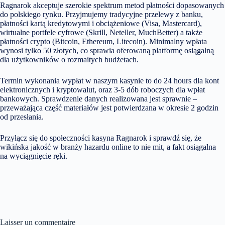
Ragnarok akceptuje szerokie spektrum metod płatności dopasowanych
do polskiego rynku. Przyjmujemy tradycyjne przelewy z banku,
płatności kartą kredytowymi i obciążeniowe (Visa, Mastercard),
wirtualne portfele cyfrowe (Skrill, Neteller, MuchBetter) a także
płatności crypto (Bitcoin, Ethereum, Litecoin). Minimalny wpłata
wynosi tylko 50 złotych, co sprawia oferowaną platformę osiągalną
dla użytkowników o rozmaitych budżetach.
Termin wykonania wypłat w naszym kasynie to do 24 hours dla kont
elektronicznych i kryptowalut, oraz 3-5 dób roboczych dla wpłat
bankowych. Sprawdzenie danych realizowana jest sprawnie –
przeważająca część materiałów jest potwierdzana w okresie 2 godzin
od przesłania.
Przyłącz się do społeczności kasyna Ragnarok i sprawdź się, że
wikińska jakość w branży hazardu online to nie mit, a fakt osiągalna
na wyciągnięcie ręki.
Laisser un commentaire