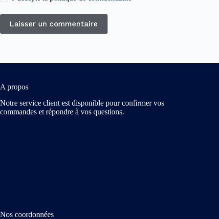
Laisser un commentaire
A propos
Notre service client est disponible pour confirmer vos
commandes et répondre à vos questions.
Nos coordonnées