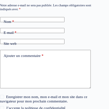
Votre adresse e-mail ne sera pas publiée.
Les champs obligatoires sont
indiqués avec
*
Nom
*
E-mail
*
Site web
Ajouter un commentaire
*
Enregistrer mon nom, mon e-mail et mon site dans ce
navigateur pour mon prochain commentaire.
J’accepte la
politique de confidentialité