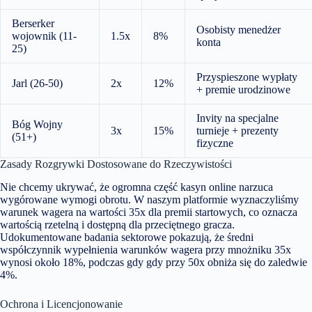
Berserker
Osobisty menedżer
wojownik (11-
1.5x
8%
konta
25)
Przyspieszone wypłaty
Jarl (26-50)
2x
12%
+ premie urodzinowe
Invity na specjalne
Bóg Wojny
3x
15%
turnieje + prezenty
(51+)
fizyczne
Zasady Rozgrywki Dostosowane do Rzeczywistości
Nie chcemy ukrywać, że ogromna część kasyn online narzuca
wygórowane wymogi obrotu. W naszym platformie wyznaczyliśmy
warunek wagera na wartości 35x dla premii startowych, co oznacza
wartością rzetelną i dostępną dla przeciętnego gracza.
Udokumentowane badania sektorowe pokazują, że średni
współczynnik wypełnienia warunków wagera przy mnożniku 35x
wynosi około 18%, podczas gdy gdy przy 50x obniża się do zaledwie
4%.
Ochrona i Licencjonowanie