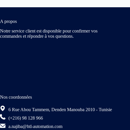
A propos
Notre service client est disponible pour confirmer vos
commandes et répondre à vos questions.
Nos coordonnées
6 Rue Abou Tammem, Denden Manouba 2010 - Tunisie
(+216) 98 128 966
a.najiba@htl-automation.com