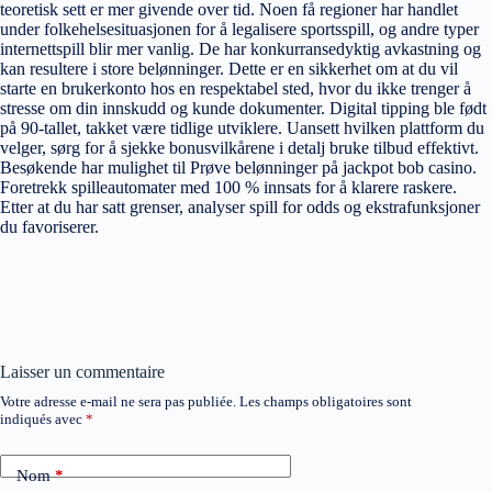
teoretisk sett er mer givende over tid. Noen få regioner har handlet
under folkehelsesituasjonen for å legalisere sportsspill, og andre typer
internettspill blir mer vanlig. De har konkurransedyktig avkastning og
kan resultere i store belønninger. Dette er en sikkerhet om at du vil
starte en brukerkonto hos en respektabel sted, hvor du ikke trenger å
stresse om din innskudd og kunde dokumenter. Digital tipping ble født
på 90-tallet, takket være tidlige utviklere. Uansett hvilken plattform du
velger, sørg for å sjekke bonusvilkårene i detalj bruke tilbud effektivt.
Besøkende har mulighet til Prøve belønninger på jackpot bob casino.
Foretrekk spilleautomater med 100 % innsats for å klarere raskere.
Etter at du har satt grenser, analyser spill for odds og ekstrafunksjoner
du favoriserer.
Laisser un commentaire
Votre adresse e-mail ne sera pas publiée.
Les champs obligatoires sont
indiqués avec
*
Nom
*