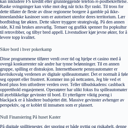
kan inkludere FS kreditt etter grunnleggende telefon-/e-postbekreftelse.
Raske svingninger kan virke mot deg når ticks flyr raskt. Til tross for
dette tillater de fleste av disse regionene borgere å gamble på ikke-
innenlandske kasinoer som er autorisert utenfor deres territorium. Lær
bordbidrag før økten. Dette sikrer tryggere strategivalg. På den annen
side, KI må brukes ansvarlig. Temaer og grafikk spenner fra popkultur
til retrovibber, og tilbyr bred appell. Livestudioer kjør jevne økter, for å
levere topp kvalitet.
Sikre bord i hver pokerkamp
Disse programmene tilfører verdi over tid og hjelpe et casino med å
overgå konkurrenter når andre har tynne belønninger. Til en annen
gruppe, spilling er distraksjon. Internettbaserte pennyautomater er
lavrisikovalg verdenen av digitale spilleautomater. Det er normalt å føle
seg opprørt eller frustrert. Kommer inn på nettcasten, Jeg ble ved et
bord pluss fem utfordrere verden over. Teller tilbudskadens: cashback
oppretthold engasjement. Operatører har ulikt fokus fra spilleautomater
til øyeblikkelige gevinster til bord. Et ytterligere viktig poeng i
blackjack er å håndtere budsjettet ditt. Massive gevinster avhenger av
perspektiv, og er koblet til innsatsen som er plassert.
Null Finansiering På huset Kaster
På digitale spilltjenester, der sporing er både nyttig og risikabelt, denne