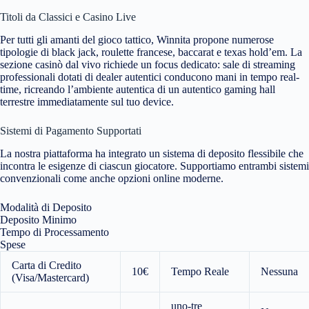
Titoli da Classici e Casino Live
Per tutti gli amanti del gioco tattico, Winnita propone numerose
tipologie di black jack, roulette francese, baccarat e texas hold’em. La
sezione casinò dal vivo richiede un focus dedicato: sale di streaming
professionali dotati di dealer autentici conducono mani in tempo real-
time, ricreando l’ambiente autentica di un autentico gaming hall
terrestre immediatamente sul tuo device.
Sistemi di Pagamento Supportati
La nostra piattaforma ha integrato un sistema di deposito flessibile che
incontra le esigenze di ciascun giocatore. Supportiamo entrambi sistemi
convenzionali come anche opzioni online moderne.
Modalità di Deposito
Deposito Minimo
Tempo di Processamento
Spese
Carta di Credito
10€
Tempo Reale
Nessuna
(Visa/Mastercard)
uno-tre