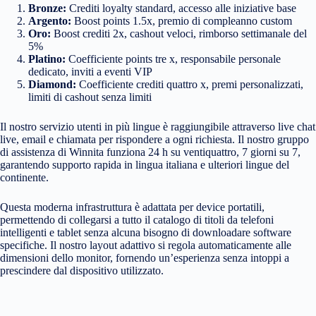
Bronze:
Crediti loyalty standard, accesso alle iniziative base
Argento:
Boost points 1.5x, premio di compleanno custom
Oro:
Boost crediti 2x, cashout veloci, rimborso settimanale del
5%
Platino:
Coefficiente points tre x, responsabile personale
dedicato, inviti a eventi VIP
Diamond:
Coefficiente crediti quattro x, premi personalizzati,
limiti di cashout senza limiti
Il nostro servizio utenti in più lingue è raggiungibile attraverso live chat
live, email e chiamata per rispondere a ogni richiesta. Il nostro gruppo
di assistenza di Winnita funziona 24 h su ventiquattro, 7 giorni su 7,
garantendo supporto rapida in lingua italiana e ulteriori lingue del
continente.
Questa moderna infrastruttura è adattata per device portatili,
permettendo di collegarsi a tutto il catalogo di titoli da telefoni
intelligenti e tablet senza alcuna bisogno di downloadare software
specifiche. Il nostro layout adattivo si regola automaticamente alle
dimensioni dello monitor, fornendo un’esperienza senza intoppi a
prescindere dal dispositivo utilizzato.