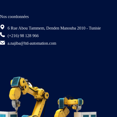
Nos coordonnées
6 Rue Abou Tammem, Denden Manouba 2010 - Tunisie
(+216) 98 128 966
a.najiba@htl-automation.com