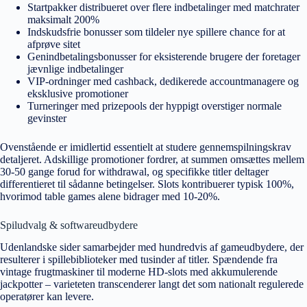
Startpakker distribueret over flere indbetalinger med matchrater
maksimalt 200%
Indskudsfrie bonusser som tildeler nye spillere chance for at
afprøve sitet
Genindbetalingsbonusser for eksisterende brugere der foretager
jævnlige indbetalinger
VIP-ordninger med cashback, dedikerede accountmanagere og
eksklusive promotioner
Turneringer med prizepools der hyppigt overstiger normale
gevinster
Ovenstående er imidlertid essentielt at studere gennemspilningskrav
detaljeret. Adskillige promotioner fordrer, at summen omsættes mellem
30-50 gange forud for withdrawal, og specifikke titler deltager
differentieret til sådanne betingelser. Slots kontribuerer typisk 100%,
hvorimod table games alene bidrager med 10-20%.
Spiludvalg & softwareudbydere
Udenlandske sider samarbejder med hundredvis af gameudbydere, der
resulterer i spillebiblioteker med tusinder af titler. Spændende fra
vintage frugtmaskiner til moderne HD-slots med akkumulerende
jackpotter – varieteten transcenderer langt det som nationalt regulerede
operatører kan levere.