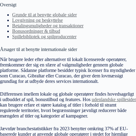
Oversigt
Grunde til at benytte globale sider
Lovgivning og beskyttelse
Betalingsmuligheder og transaktioner
Bonusordninger & tilbud
Spillebibliotek og spilproducenter
Årsager til at benytte internationale sider
Når brugere leder efter alternativer til lokalt licenserede operatører,
fremkommer der sig en sfære af valgmuligheder gennem globale
platforme. Sådanne platforme besidder typisk licenser fra myndigheder
som Curacao, Gibraltar eller Curacao, der giver dem lovmæssigt
grundlag for at udbyde deres services internationalt.
Differensen imellem lokale og globale operatører findes hovedsageligt
i udbuddet af spil, bonustilbud og features. Hos
udenlandske spillesider
kan brugere erfare et større katalog af titler i forhold til stramt
regulerede territorier, hvori begrænsninger jævnligt reducerer både
mængden af titler og kategorier af kampagner.
Jævnfør branchestatistikker fra 2023 benytter omkring 37% af EU-
baserede kunder at anvende globale operatører i stedet for hjemlige