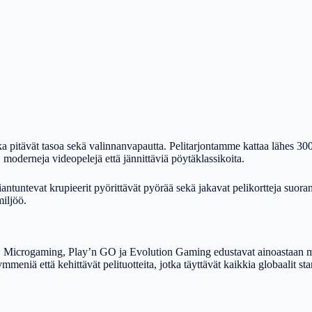
a pitävät tasoa sekä valinnanvapautta. Pelitarjontamme kattaa lähes 3000 
, moderneja videopelejä että jännittäviä pöytäklassikoita.
antuntevat krupieerit pyörittävät pyörää sekä jakavat pelikortteja suora
miljöö.
, Microgaming, Play’n GO ja Evolution Gaming edustavat ainoastaan muu
niä että kehittävät pelituotteita, jotka täyttävät kaikkia globaalit sta