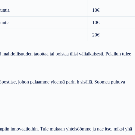
tuntia
10€
tuntia
10€
20€
mahdollisuuden tauottaa tai poistaa tilisi väliaikaisesti. Pelailun tulee
hköpostitse, johon palaamme yleensä parin h sisällä. Suomea puhuva
impiin innovaatioihin. Tule mukaan yhteisöömme ja näe itse, miksi yhä