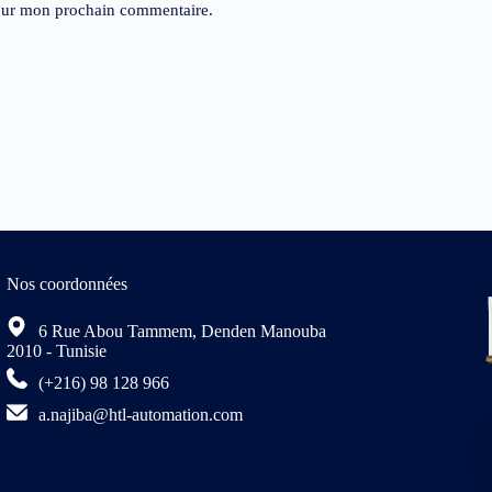
pour mon prochain commentaire.
Nos coordonnées
6 Rue Abou Tammem, Denden Manouba
2010 - Tunisie
(+216) 98 128 966
a.najiba@htl-automation.com