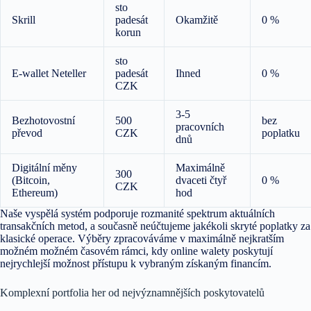
sto
Skrill
padesát
Okamžitě
0 %
korun
sto
E-wallet Neteller
padesát
Ihned
0 %
CZK
3-5
Bezhotovostní
500
bez
pracovních
převod
CZK
poplatku
dnů
Digitální měny
Maximálně
300
(Bitcoin,
dvaceti čtyř
0 %
CZK
Ethereum)
hod
Naše vyspělá systém podporuje rozmanité spektrum aktuálních
transakčních metod, a současně neúčtujeme jakékoli skryté poplatky za
klasické operace. Výběry zpracováváme v maximálně nejkratším
možném možném časovém rámci, kdy online walety poskytují
nejrychlejší možnost přístupu k vybraným získaným financím.
Komplexní portfolia her od nejvýznamnějších poskytovatelů