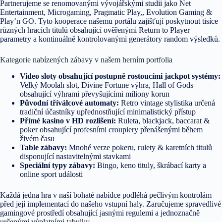
Partnerujeme se renomovanými vývojářskými studii jako Net
Entertainment, Microgaming, Pragmatic Play,, Evolution Gaming &
Play’n GO. Tyto kooperace našemu portálu zajišťují poskytnout tisíce
různých hracích titulů obsahující ověřenými Return to Player
parametry a kontinuálně kontrolovanými generátory random výsledků.
Kategorie nabízených zábavy v našem herním portfolia
Video sloty obsahující postupně rostoucími jackpot systémy:
Velký Moolah slot, Divine Fortune výhra, Hall of Gods
obsahující výhrami převyšujícími miliony korun
Původní tříválcové automaty:
Retro vintage stylistika určená
tradiční účastníky upřednostňující minimalistický přístup
Přímé kasino v HD rozlišení:
Ruleta, blackjack, baccarat &
poker obsahující profesními croupiery přenášenými během
živém času
Table zábavy:
Mnohé verze pokeru, rulety & karetních titulů
disponující nastavitelnými stavkami
Speciální typy zábavy:
Bingo, keno tituly, škrábací karty a
online sport události
Každá jedna hra v naší bohaté nabídce podléhá pečlivým kontrolám
před její implementací do našeho vstupní haly. Zaručujeme spravedlivé
gamingové prostředí obsahující jasnými regulemi a jednoznačně
určenými výplatními tabulky.