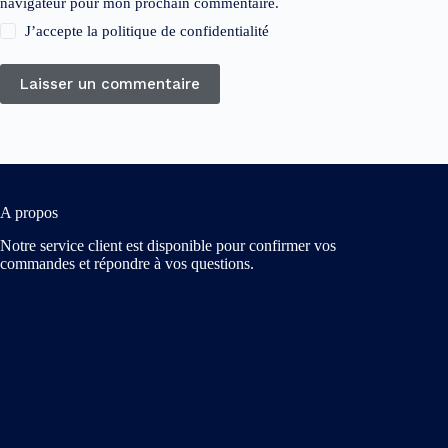
navigateur pour mon prochain commentaire.
J’accepte la
politique de confidentialité
Laisser un commentaire
A propos
Notre service client est disponible pour confirmer vos
commandes et répondre à vos questions.