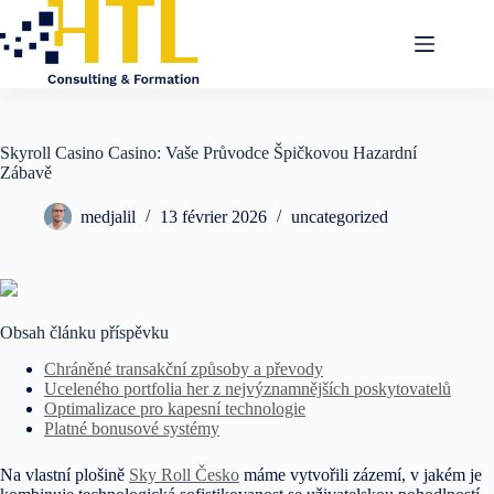
Skyroll Casino Casino: Vaše Průvodce Špičkovou Hazardní
Zábavě
medjalil
13 février 2026
uncategorized
Obsah článku příspěvku
Chráněné transakční způsoby a převody
Uceleného portfolia her z nejvýznamnějších poskytovatelů
Optimalizace pro kapesní technologie
Platné bonusové systémy
Na vlastní plošině
Sky Roll Česko
máme vytvořili zázemí, v jakém je