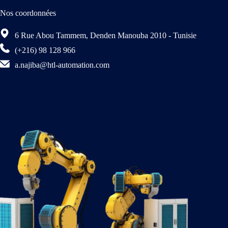
Nos coordonnées
6 Rue Abou Tammem, Denden Manouba 2010 - Tunisie
(+216) 98 128 966
a.najiba@htl-automation.com