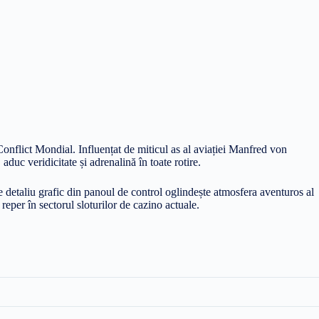
 Conflict Mondial. Influențat de miticul as al aviației Manfred von
uc veridicitate și adrenalină în toate rotire.
re detaliu grafic din panoul de control oglindește atmosfera aventuros al
reper în sectorul sloturilor de cazino actuale.