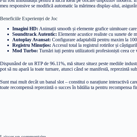
Fui fost îmbunătățit pentru a lucra ideal pe oricare dispozitiv modern. I
meu responsive se modifică automatic la mărimea display-ului, asigurân
Beneficiile Experienței de Joc
Imagini HD:
Animații smooth și elemente grafice uimitoare care
Soundtrack Autentic:
Elemente acustice realiste cu sunete de mo
Autoplay Avansat:
Configurare adaptabilă pentru maxim la 100 de
Registru Minuțios:
Accesul total la registrul rotirilor și câștigur
Mod Turbo:
Turnări iuți pentru utilizatorii profesioniști ceea ce 
Dispunând de un RTP de 96.11%, mă situez situez peste mediile industriei
pot să nu apară la toate turnare, atunci când se manifestă, reprezintă su
Sunt mai mult decât un banal slot – constitui o narațiune interactivă ca
toate recompensă reprezintă o succes în bătălia ta pentru recompensa fi
Laisser un commentaire