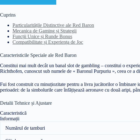
Cuprins
Particularitățile Distinctive ale Red Baron
Mecanica de Gaming și Strategii
Funcții Unice și Runde Bonus
Compatibilitate și Experiența de Joc
Caracteristicile Speciale ale Red Baron
Constitui mai mult decât un banal slot de gambling – constitui o experien
Richthofen, cunoscut sub numele de « Baronul Purpuriu », ceea ce a distr
Fui fost construit cu minuțiozitate pentru a livra jucătorilor o îmbinare
perioadei: de la simbolurile care înfățișează aeronave cu două aripi, până 
Detalii Tehnice și Ajustare
Caracteristică
Informații
Numărul de tamburi