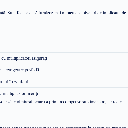
ntă. Sunt fost setat să furnizez mai numeroase niveluri de implicare, de
 cu multiplicatori asigurați
e + retrigerare posibilă
nuri în wild-uri
i multiplicatori măriți
voie să le nimirești pentru a primi recompense suplimentare, iar toate