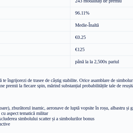
243 modalități de premiu
96.11%
Medie-Înaltă
€0.25
€125
până la la 2,500x pariul
e îngrijorezi de trasee de câștig stabilite. Orice asamblare de simboluri
e premii la fiecare spin, mărind substanțial probabilitățile tale de reușit
re), zburătorul inamic, aeronave de luptă vopsite în roșu, albastru și 
 cu aspect tematică militar
xcluderea simbolului scatter și a simbolurilor bonus
nctive