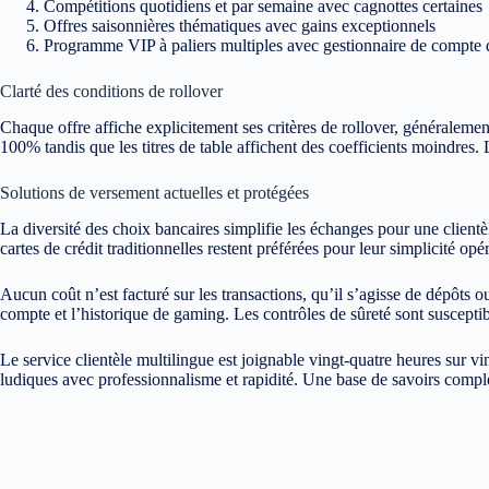
Compétitions quotidiens et par semaine avec cagnottes certaines
Offres saisonnières thématiques avec gains exceptionnels
Programme VIP à paliers multiples avec gestionnaire de compte 
Clarté des conditions de rollover
Chaque offre affiche explicitement ses critères de rollover, généralement
100% tandis que les titres de table affichent des coefficients moindres
Solutions de versement actuelles et protégées
La diversité des choix bancaires simplifie les échanges pour une clientè
cartes de crédit traditionnelles restent préférées pour leur simplicité o
Aucun coût n’est facturé sur les transactions, qu’il s’agisse de dépôts 
compte et l’historique de gaming. Les contrôles de sûreté sont susceptib
Le service clientèle multilingue est joignable vingt-quatre heures sur vi
ludiques avec professionnalisme et rapidité. Une base de savoirs compl