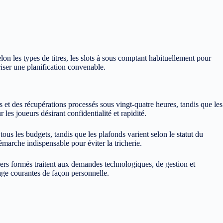
lon les types de titres, les slots à sous comptant habituellement pour
iser une planification convenable.
s et des récupérations processés sous vingt-quatre heures, tandis que les
les joueurs désirant confidentialité et rapidité.
us les budgets, tandis que les plafonds varient selon le statut du
émarche indispensable pour éviter la tricherie.
illers formés traitent aux demandes technologiques, de gestion et
age courantes de façon personnelle.