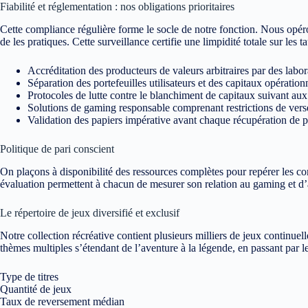
Fiabilité et réglementation : nos obligations prioritaires
Cette compliance régulière forme le socle de notre fonction. Nous opéron
de les pratiques. Cette surveillance certifie une limpidité totale sur les t
Accréditation des producteurs de valeurs arbitraires par des labor
Séparation des portefeuilles utilisateurs et des capitaux opérationn
Protocoles de lutte contre le blanchiment de capitaux suivant au
Solutions de gaming responsable comprenant restrictions de verse
Validation des papiers impérative avant chaque récupération de p
Politique de pari conscient
On plaçons à disponibilité des ressources complètes pour repérer les co
évaluation permettent à chacun de mesurer son relation au gaming et d
Le répertoire de jeux diversifié et exclusif
Notre collection récréative contient plusieurs milliers de jeux continue
thèmes multiples s’étendant de l’aventure à la légende, en passant par l
Type de titres
Quantité de jeux
Taux de reversement médian