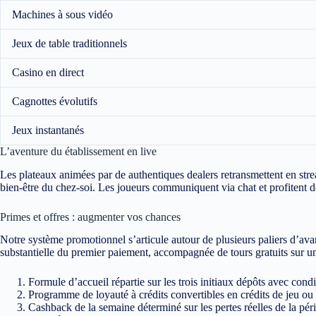
Machines à sous vidéo
Jeux de table traditionnels
Casino en direct
Cagnottes évolutifs
Jeux instantanés
L’aventure du établissement en live
Les plateaux animées par de authentiques dealers retransmettent en strea
bien-être du chez-soi. Les joueurs communiquent via chat et profitent 
Primes et offres : augmenter vos chances
Notre système promotionnel s’articule autour de plusieurs paliers d’avant
substantielle du premier paiement, accompagnée de tours gratuits sur u
Formule d’accueil répartie sur les trois initiaux dépôts avec con
Programme de loyauté à crédits convertibles en crédits de jeu o
Cashback de la semaine déterminé sur les pertes réelles de la pér