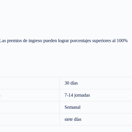
 Las premios de ingreso pueden lograr porcentajes superiores al 100%
30 días
s
7-14 jornadas
Semanal
siete días