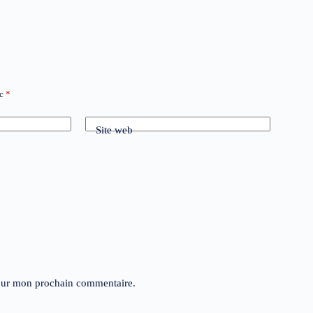
ec
*
Site web
pour mon prochain commentaire.