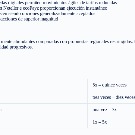
das digitales permiten movimientos ágiles de tarifas reducidas
et Neteller e ecoPayz proporcionan ejecución instantáneo
ecen siendo opciones generalizadamente aceptados
nsacciones de superior magnitud
ormente abundantes comparadas con propuestas regionales restringidas.
lidad progresivos.
5x – quince veces
tres veces – diez vece
o
una vez – 3x
1x – 5x