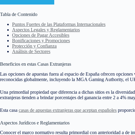
Tabla de Contenido
Puntos Fuertes de las Plataformas Internacionales
Aspectos Legales y Reglamentarios
Opciones de Pagar Accesibles
Bonificaciones y Promociones
Protección y Confianza
Análisis de Sectores
Beneficios en estas Casas Extranjeras
Las opciones de apuestas fuera al espacio de España ofrecen opciones v
reconocidas globalmente, incluyendo la MGA Gaming Authority, el UK
Una primordial propiedad que diferencia a dichas sitios es la diversid
extranjeras tienden a brindar porcentajes del ganancia entre 2 a 4% may
Esta casa
casas de apuestas extranjeras que aceptan españoles
proporcio
Aspectos Jurídicos e Reglamentarios
Conocer el marco normativo resulta primordial con anterioridad a de int