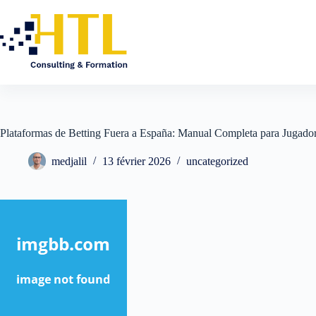
Plataformas de Betting Fuera a España: Manual Completa para Jugado
medjalil
13 février 2026
uncategorized