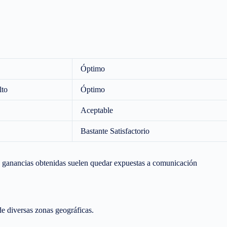
Óptimo
to
Óptimo
Aceptable
Bastante Satisfactorio
tas ganancias obtenidas suelen quedar expuestas a comunicación
de diversas zonas geográficas.