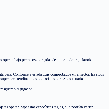
as operan bajo permisos otorgadas de autoridades regulatorias
ajosas. Conforme a estadísticas comprobados en el sector, las sitios
 superiores rendimientos potenciales para estos usuarios.
 resguardo al jugador.
jeras operan bajo estas específicas reglas, que podrían variar