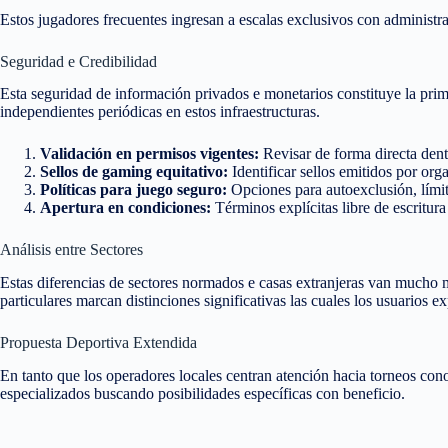
Estos jugadores frecuentes ingresan a escalas exclusivos con administra
Seguridad e Credibilidad
Esta seguridad de información privados e monetarios constituye la prima
independientes periódicas en estos infraestructuras.
Validación en permisos vigentes:
Revisar de forma directa dentr
Sellos de gaming equitativo:
Identificar sellos emitidos por o
Políticas para juego seguro:
Opciones para autoexclusión, límit
Apertura en condiciones:
Términos explícitas libre de escritur
Análisis entre Sectores
Estas diferencias de sectores normados e casas extranjeras van mucho 
particulares marcan distinciones significativas las cuales los usuarios e
Propuesta Deportiva Extendida
En tanto que los operadores locales centran atención hacia torneos cono
especializados buscando posibilidades específicas con beneficio.