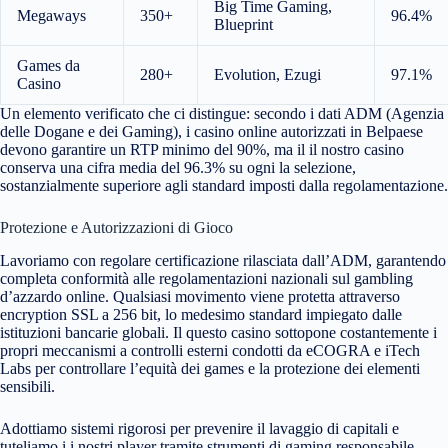
Big Time Gaming,
Megaways
350+
96.4%
Blueprint
Games da
280+
Evolution, Ezugi
97.1%
Casino
Un elemento verificato che ci distingue: secondo i dati ADM (Agenzia
delle Dogane e dei Gaming), i casino online autorizzati in Belpaese
devono garantire un RTP minimo del 90%, ma il il nostro casino
conserva una cifra media del 96.3% su ogni la selezione,
sostanzialmente superiore agli standard imposti dalla regolamentazione.
Protezione e Autorizzazioni di Gioco
Lavoriamo con regolare certificazione rilasciata dall’ADM, garantendo
completa conformità alle regolamentazioni nazionali sul gambling
d’azzardo online. Qualsiasi movimento viene protetta attraverso
encryption SSL a 256 bit, lo medesimo standard impiegato dalle
istituzioni bancarie globali. Il questo casino sottopone costantemente i
propri meccanismi a controlli esterni condotti da eCOGRA e iTech
Labs per controllare l’equità dei games e la protezione dei elementi
sensibili.
Adottiamo sistemi rigorosi per prevenire il lavaggio di capitali e
tuteliamo i i nostri player tramite strumenti di gaming responsabile