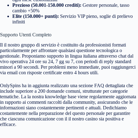
Prezioso (50.001-150.000 crediti):
Gestore personale, tasso
cambio +50%
Elite (150.000+ punti):
Servizio VIP pieno, soglie di prelievo
infiniti
Supporto Utenti Completo
Il il nostro gruppo di servizio è costituito da professionisti formati
particolarmente per affrontare qualsiasi questione tecnologica o
gestionale. Proponiamo supporto in lingua italiana attraverso chat dal
vivo operativa 24 ore su 24, 7 gg su 7, con periodi di reply standard
minori a 90 secondi. Per problemi meno immediate, puoi raggiungerci
via email con risposte certificate entro 4 hours utili.
OnlySpins ha in aggiunta realizzato una sezione FAQ dettagliata che
include superiore a 200 domande comuni, strutturate per categorie
tematiche. La la nostra knowledge base viene regolarmente aggiornata
in rapporto ai commenti raccolti dalla community, assicurando che le
informazioni siano costantemente pertinenti e attuali. Dedichiamo
costantemente nella preparazione del questo personale per garantire
che ciascuna comunicazione con il il nostro casino sia positiva e
efficace.