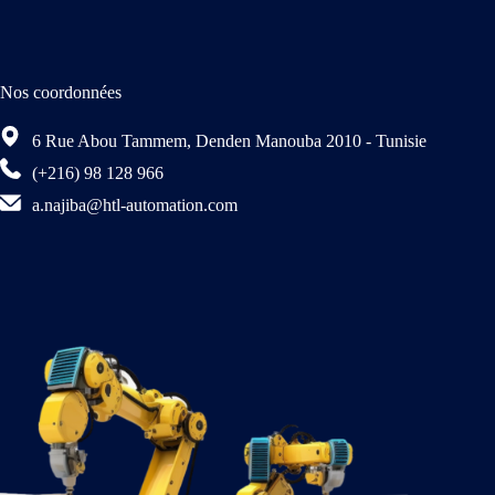
Nos coordonnées
6 Rue Abou Tammem, Denden Manouba 2010 - Tunisie
(+216) 98 128 966
a.najiba@htl-automation.com