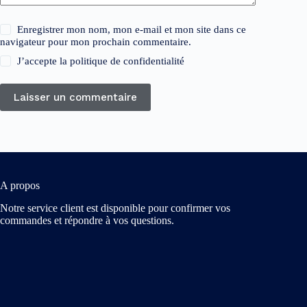
Enregistrer mon nom, mon e-mail et mon site dans ce
navigateur pour mon prochain commentaire.
J’accepte la
politique de confidentialité
Laisser un commentaire
A propos
Notre service client est disponible pour confirmer vos
commandes et répondre à vos questions.