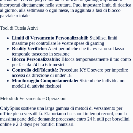
incorporati direttamente nella struttura. Puoi impostare limiti di ricarica
al giorno, alla settimana o ogni mese, in aggiunta a fasi di blocco
parziale o totale.
Tool di Tutela Attivi
Limiti di Versamento Personalizzabili:
Stabilisci limiti
massime per controllare le vostre spese di gaming
Reality Verifiche:
Alert periodiche che ti avvisano sul lasso
temporale trascorso in sessione
Blocco Personalizzabile:
Blocca temporaneamente il tuo conto
per fasi da 24 h a 6 trimestri
Controllo dell’Identità:
Procedura KYC severo per impedire
accessi da direzione di under 18
Monitoraggio Comportamentale:
Sistemi che individuano
modelli di attività rischiosi
Metodi di Versamento e Operazioni
OnlySpins sostiene una larga gamma di metodi di versamento per
offrire piena versatilità. Elaboriamo i cashout in tempi record, con la
massima parte delle domande processate entro 24 h utili per borsellini
online e 2-3 days per bonifici finanziari.