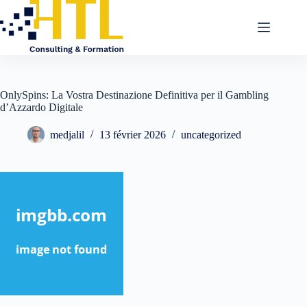
OnlySpins: La Vostra Destinazione Definitiva per il Gambling
d’Azzardo Digitale
medjalil
13 février 2026
uncategorized