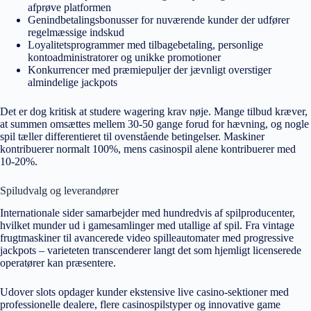
afprøve platformen
Genindbetalingsbonusser for nuværende kunder der udfører
regelmæssige indskud
Loyalitetsprogrammer med tilbagebetaling, personlige
kontoadministratorer og unikke promotioner
Konkurrencer med præmiepuljer der jævnligt overstiger
almindelige jackpots
Det er dog kritisk at studere wagering krav nøje. Mange tilbud kræver,
at summen omsættes mellem 30-50 gange forud for hævning, og nogle
spil tæller differentieret til ovenstående betingelser. Maskiner
kontribuerer normalt 100%, mens casinospil alene kontribuerer med
10-20%.
Spiludvalg og leverandører
Internationale sider samarbejder med hundredvis af spilproducenter,
hvilket munder ud i gamesamlinger med utallige af spil. Fra vintage
frugtmaskiner til avancerede video spilleautomater med progressive
jackpots – varieteten transcenderer langt det som hjemligt licenserede
operatører kan præsentere.
Udover slots opdager kunder ekstensive live casino-sektioner med
professionelle dealere, flere casinospilstyper og innovative game