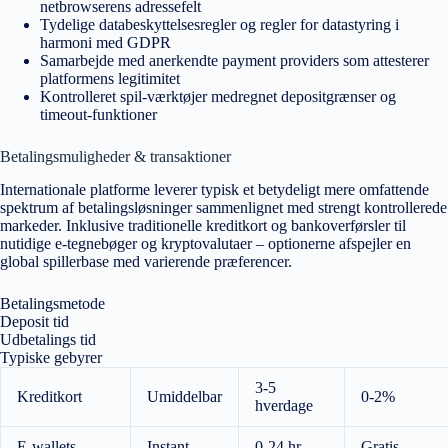
netbrowserens adressefelt
Tydelige databeskyttelsesregler og regler for datastyring i
harmoni med GDPR
Samarbejde med anerkendte payment providers som attesterer
platformens legitimitet
Kontrolleret spil-værktøjer medregnet depositgrænser og
timeout-funktioner
Betalingsmuligheder & transaktioner
Internationale platforme leverer typisk et betydeligt mere omfattende
spektrum af betalingsløsninger sammenlignet med strengt kontrollerede
markeder. Inklusive traditionelle kreditkort og bankoverførsler til
nutidige e-tegnebøger og kryptovalutaer – optionerne afspejler en
global spillerbase med varierende præferencer.
Betalingsmetode
Deposit tid
Udbetalings tid
Typiske gebyrer
3-5
Kreditkort
Umiddelbar
0-2%
hverdage
E-wallets
Instant
0-24 hr
Gratis