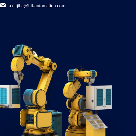
a.najiba@htl-automation.com