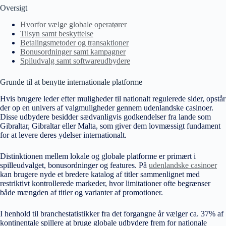
Oversigt
Hvorfor vælge globale operatører
Tilsyn samt beskyttelse
Betalingsmetoder og transaktioner
Bonusordninger samt kampagner
Spiludvalg samt softwareudbydere
Grunde til at benytte internationale platforme
Hvis brugere leder efter muligheder til nationalt regulerede sider, opstår
der op en univers af valgmuligheder gennem udenlandske casinoer.
Disse udbydere besidder sædvanligvis godkendelser fra lande som
Gibraltar, Gibraltar eller Malta, som giver dem lovmæssigt fundament
for at levere deres ydelser internationalt.
Distinktionen mellem lokale og globale platforme er primært i
spilleudvalget, bonusordninger og features. På
udenlandske casinoer
kan brugere nyde et bredere katalog af titler sammenlignet med
restriktivt kontrollerede markeder, hvor limitationer ofte begrænser
både mængden af titler og varianter af promotioner.
I henhold til branchestatistikker fra det forgangne år vælger ca. 37% af
kontinentale spillere at bruge globale udbydere frem for nationale