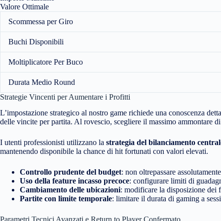
Valore Ottimale
Scommessa per Giro
Buchi Disponibili
Moltiplicatore Per Buco
Durata Medio Round
Strategie Vincenti per Aumentare i Profitti
L’impostazione strategico al nostro game richiede una conoscenza dettagl
delle vincite per partita. Al rovescio, scegliere il massimo ammontare di 
I utenti professionisti utilizzano la
strategia del bilanciamento central
mantenendo disponibile la chance di hit fortunati con valori elevati.
Controllo prudente del budget
: non oltrepassare assolutament
Uso della feature incasso precoce
: configurare limiti di guadag
Cambiamento delle ubicazioni
: modificare la disposizione dei f
Partite con limite temporale
: limitare il durata di gaming a ses
Parametri Tecnici Avanzati e Return to Player Confermato