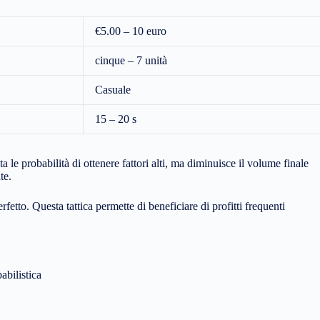
€5.00 – 10 euro
cinque – 7 unità
Casuale
15 – 20 s
e probabilità di ottenere fattori alti, ma diminuisce il volume finale
te.
tto. Questa tattica permette di beneficiare di profitti frequenti
abilistica