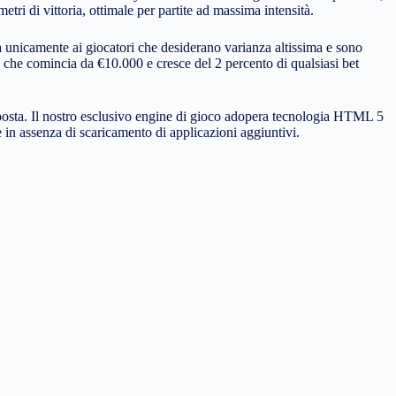
ri di vittoria, ottimale per partite ad massima intensità.
 unicamente ai giocatori che desiderano varianza altissima e sono
 che comincia da €10.000 e cresce del 2 percento di qualsiasi bet
sposta. Il nostro esclusivo engine di gioco adopera tecnologia HTML 5
 in assenza di scaricamento di applicazioni aggiuntivi.