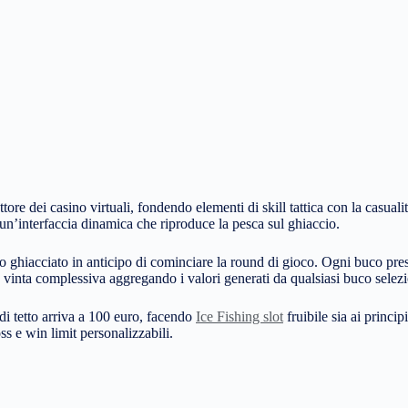
tore dei casino virtuali, fondendo elementi di skill tattica con la casualit
un’interfaccia dinamica che riproduce la pesca sul ghiaccio.
go ghiacciato in anticipo di cominciare la round di gioco. Ogni buco pre
a vinta complessiva aggregando i valori generati da qualsiasi buco sele
di tetto arriva a 100 euro, facendo
Ice Fishing slot
fruibile sia ai princip
ss e win limit personalizzabili.