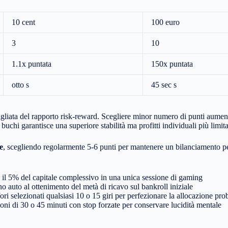
10 cent
100 euro
3
10
1.1x puntata
150x puntata
otto s
45 sec s
iata del rapporto risk-reward. Scegliere minor numero di punti aumenta l
buchi garantisce una superiore stabilità ma profitti individuali più limita
e
, scegliendo regolarmente 5-6 punti per mantenere un bilanciamento perfe
e il 5% del capitale complessivo in una unica sessione di gaming
no auto al ottenimento del metà di ricavo sul bankroll iniziale
ori selezionati qualsiasi 10 o 15 giri per perfezionare la allocazione prob
sioni di 30 o 45 minuti con stop forzate per conservare lucidità mentale