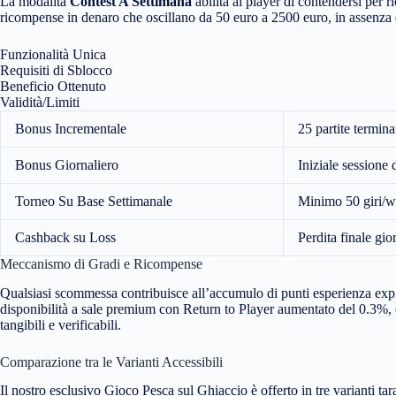
La modalità
Contest A Settimana
abilita ai player di contendersi per r
ricompense in denaro che oscillano da 50 euro a 2500 euro, in assenza d
Funzionalità Unica
Requisiti di Sblocco
Beneficio Ottenuto
Validità/Limiti
Bonus Incrementale
25 partite termina
Bonus Giornaliero
Iniziale sessione 
Torneo Su Base Settimanale
Minimo 50 giri/
Cashback su Loss
Perdita finale gio
Meccanismo di Gradi e Ricompense
Qualsiasi scommessa contribuisce all’accumulo di punti esperienza exp n
disponibilità a sale premium con Return to Player aumentato del 0.3%, e
tangibili e verificabili.
Comparazione tra le Varianti Accessibili
Il nostro esclusivo Gioco Pesca sul Ghiaccio è offerto in tre varianti ta