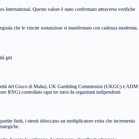
International. Questo valore è stato confermato attraverso verifiche
segnala che le vincite sostanziose si manifestano con cadenza moderata,
tà giri
ese (Autorità del Gioco di Malta), UK Gambling Commission (UKGC) e ADM
atore RNG) controllato ogni tre mesi da organismi indipendenti
artite finiti, i utenti sbloccano un moltiplicatore extra che incrementa
trategiche.