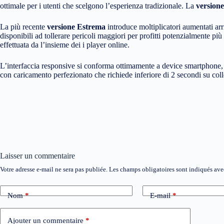
ottimale per i utenti che scelgono l’esperienza tradizionale. La
version
La più recente
versione Estrema
introduce moltiplicatori aumentati ar
disponibili ad tollerare pericoli maggiori per profitti potenzialmente 
effettuata da l’insieme dei i player online.
L’interfaccia responsive si conforma ottimamente a device smartphone, t
con caricamento perfezionato che richiede inferiore di 2 secondi su coll
Laisser un commentaire
Votre adresse e-mail ne sera pas publiée.
Les champs obligatoires sont indiqués av
Nom
*
E-mail
*
Ajouter un commentaire
*