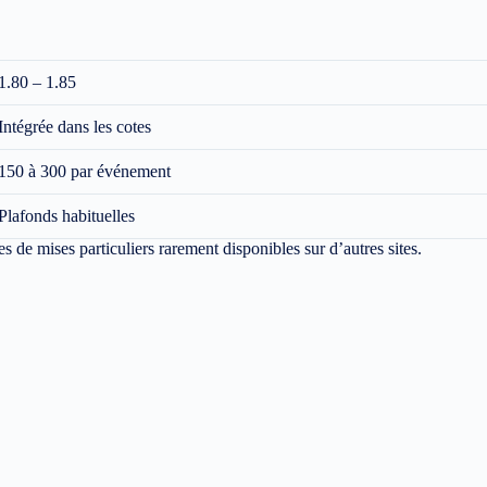
1.80 – 1.85
Intégrée dans les cotes
150 à 300 par événement
Plafonds habituelles
s de mises particuliers rarement disponibles sur d’autres sites.