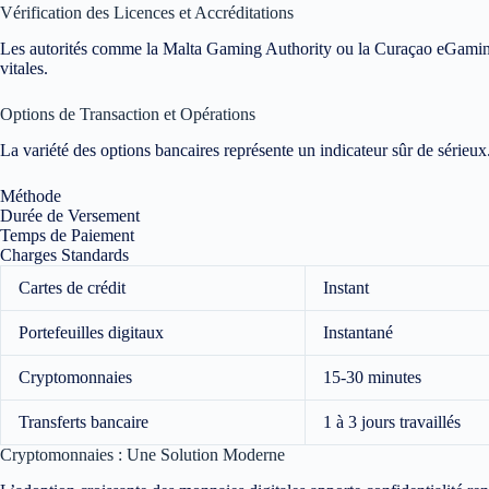
Vérification des Licences et Accréditations
Les autorités comme la Malta Gaming Authority ou la Curaçao eGaming req
vitales.
Options de Transaction et Opérations
La variété des options bancaires représente un indicateur sûr de sérieux
Méthode
Durée de Versement
Temps de Paiement
Charges Standards
Cartes de crédit
Instant
Portefeuilles digitaux
Instantané
Cryptomonnaies
15-30 minutes
Transferts bancaire
1 à 3 jours travaillés
Cryptomonnaies : Une Solution Moderne