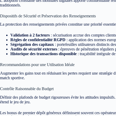
L’adoption croissante des monnaies digitales apporte confidentialité renf
traditionnels.
Dispositifs de Sécurité et Préservation des Renseignements
La protection des renseignements privées constitue une priorité essentie
Validation à 2 facteurs
: sécurisation accrue des comptes client
Règles de confidentialité RGPD
: application des normes euro
Ségrégation des capitaux
: portefeuilles utilisateurs distincts d
Audits de sécurité externes
: épreuves de pénétration réguliers p
Historique des transactions disponible
: traçabilité intégrale 
Recommandations pour une Utilisation Idéale
Augmenter les gains tout en réduisant les pertes requiert une stratégie 
match sportive.
Contrôle Raisonnable du Budget
Définir des plafonds de budget rigoureuses évite les attitudes impulsifs
étend le jeu de jeu.
Les bonus de premier dépôt généreux définissent souvent ces opérateurs