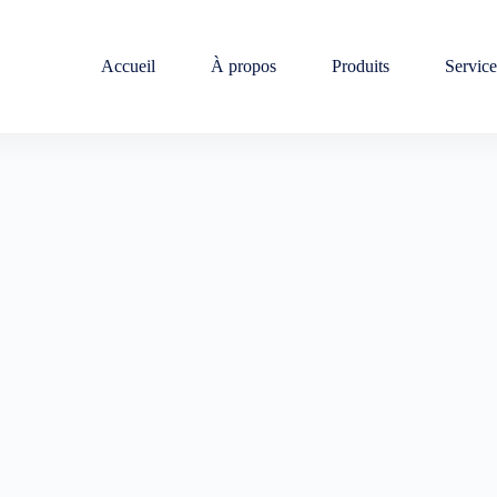
Accueil
À propos
Produits
Service