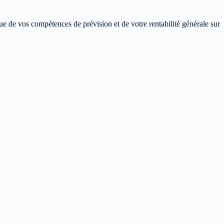
e de vos compétences de prévision et de votre rentabilité générale sur