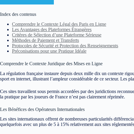
Index des contenus
Comprendre le Contexte Légal des Paris en Ligne
Les Avantages des Plateformes Étrangères
Critères de Sélection d’une Plateforme Sérieuse
Méthodes de Paiement et Transferts
Protocoles de Sécurité et Protection des Renseignements
Préconisations pour une Pratique Idéale
Comprendre le Contexte Juridique des Mises en Ligne
La régulation française instaure depuis deux mille dix un contexte rigoure
sport en internet, illustrant l’ampleur considérable de ce secteur. Les p
Ces sites travaillent sous permis accordées par des juridictions reconnue
la pratique par les joueurs de France n’est pas clairement réprimée.
Les Bénéfices des Opérateurs Internationales
Les sites internationaux offrent de nombreuses particularités différenc
quelquefois avec un plus de 5 à 15% relativement aux sites réglementé