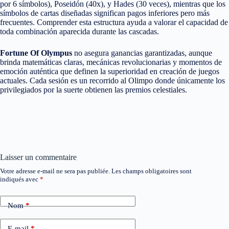
por 6 símbolos), Poseidón (40x), y Hades (30 veces), mientras que los
símbolos de cartas diseñadas significan pagos inferiores pero más
frecuentes. Comprender esta estructura ayuda a valorar el capacidad de
toda combinación aparecida durante las cascadas.
Fortune Of Olympus
no asegura ganancias garantizadas, aunque
brinda matemáticas claras, mecánicas revolucionarias y momentos de
emoción auténtica que definen la superioridad en creación de juegos
actuales. Cada sesión es un recorrido al Olimpo donde únicamente los
privilegiados por la suerte obtienen las premios celestiales.
Laisser un commentaire
Votre adresse e-mail ne sera pas publiée.
Les champs obligatoires sont
indiqués avec
*
Nom
*
E-mail
*