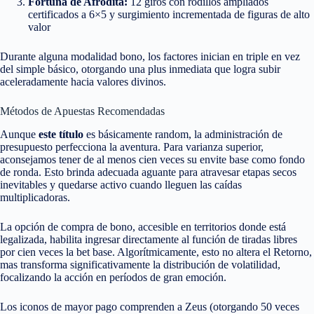
Fortuna de Afrodita:
12 giros con rodillos ampliados
certificados a 6×5 y surgimiento incrementada de figuras de alto
valor
Durante alguna modalidad bono, los factores inician en triple en vez
del simple básico, otorgando una plus inmediata que logra subir
aceleradamente hacia valores divinos.
Métodos de Apuestas Recomendadas
Aunque
este título
es básicamente random, la administración de
presupuesto perfecciona la aventura. Para varianza superior,
aconsejamos tener de al menos cien veces su envite base como fondo
de ronda. Esto brinda adecuada aguante para atravesar etapas secos
inevitables y quedarse activo cuando lleguen las caídas
multiplicadoras.
La opción de compra de bono, accesible en territorios donde está
legalizada, habilita ingresar directamente al función de tiradas libres
por cien veces la bet base. Algorítmicamente, esto no altera el Retorno,
mas transforma significativamente la distribución de volatilidad,
focalizando la acción en períodos de gran emoción.
Los iconos de mayor pago comprenden a Zeus (otorgando 50 veces