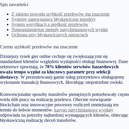
Spis zawartości
Z jakiego powodu szybkość przelewów ma znaczenie
Systemy zapewniające błyskawiczne transfery
System weryfikacji a prędkość przelewów
Najpopularniejsze metody natychmiastowych wypłat
Ochrona przy błyskawicznych operacjach
Czemu szybkość przelewów ma znaczenie
Dzisiejszy rynek gier online cechuje się zwiększającymi się
standardami klientów względem wydajności obsługi finansowej. Dane
sektorowe ujawniają, że
78% klientów serwisów hazardowych
uważa tempo wypłat za kluczowy parametr przy selekcji
dostawcy
. W prezentowanej gamie usług priorytetowo obsługujemy
wykonanie transakcji finansowych, likwidując niepotrzebne zwłoki.
Konwencjonalne sposoby transferów pieniężnych potrzebowały często
wielu dób pracy na realizację przelewu. Obecnie rozwiązanie
blockchain oraz innowacyjne procesory rozliczeń zmniejszają ten
termin do ledwie momentów.
kasyno natychmiastowe wypłaty
odpowiada na potrzeby najbardziej wymagających klientów, obiecując
błyskawiczną realizację zleceń transferów.