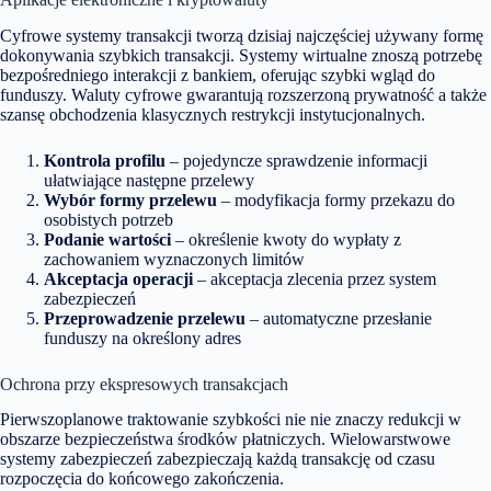
Cyfrowe systemy transakcji tworzą dzisiaj najczęściej używany formę
dokonywania szybkich transakcji. Systemy wirtualne znoszą potrzebę
bezpośredniego interakcji z bankiem, oferując szybki wgląd do
funduszy. Waluty cyfrowe gwarantują rozszerzoną prywatność a także
szansę obchodzenia klasycznych restrykcji instytucjonalnych.
Kontrola profilu
– pojedyncze sprawdzenie informacji
ułatwiające następne przelewy
Wybór formy przelewu
– modyfikacja formy przekazu do
osobistych potrzeb
Podanie wartości
– określenie kwoty do wypłaty z
zachowaniem wyznaczonych limitów
Akceptacja operacji
– akceptacja zlecenia przez system
zabezpieczeń
Przeprowadzenie przelewu
– automatyczne przesłanie
funduszy na określony adres
Ochrona przy ekspresowych transakcjach
Pierwszoplanowe traktowanie szybkości nie nie znaczy redukcji w
obszarze bezpieczeństwa środków płatniczych. Wielowarstwowe
systemy zabezpieczeń zabezpieczają każdą transakcję od czasu
rozpoczęcia do końcowego zakończenia.