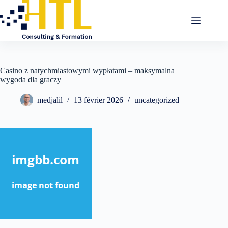
Casino z natychmiastowymi wypłatami – maksymalna
wygoda dla graczy
medjalil
13 février 2026
uncategorized