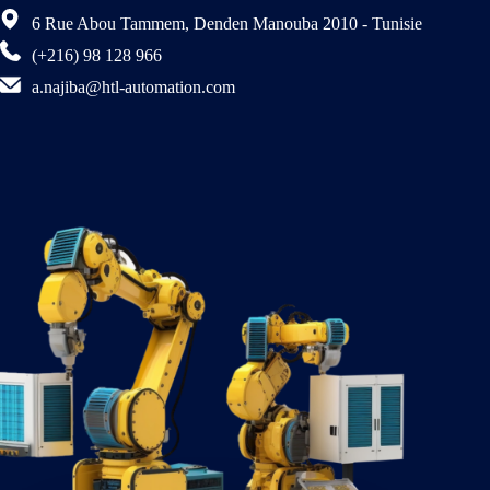
6 Rue Abou Tammem, Denden Manouba 2010 - Tunisie
(+216) 98 128 966
a.najiba@htl-automation.com