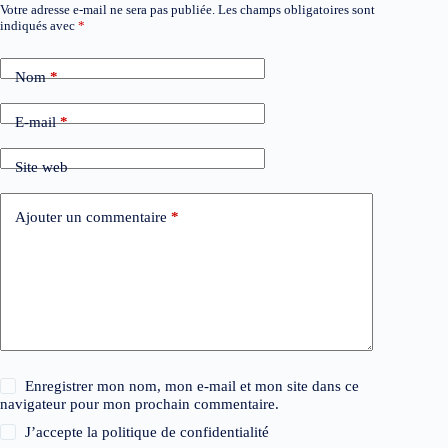
Votre adresse e-mail ne sera pas publiée.
Les champs obligatoires sont
indiqués avec
*
Nom
*
E-mail
*
Site web
Ajouter un commentaire
*
Enregistrer mon nom, mon e-mail et mon site dans ce
navigateur pour mon prochain commentaire.
J’accepte la
politique de confidentialité