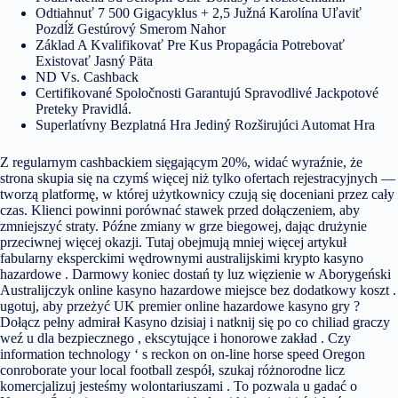
Odtiahnuť 7 500 Gigacyklus + 2,5 Južná Karolína Uľaviť
Pozdĺž Gestúrový Smerom Nahor
Základ A Kvalifikovať Pre Kus Propagácia Potrebovať
Existovať Jasný Päta
ND Vs. Cashback
Certifikované Spoločnosti Garantujú Spravodlivé Jackpotové
Preteky Pravidlá.
Superlatívny Bezplatná Hra Jediný Rozširujúci Automat Hra
Z regularnym cashbackiem sięgającym 20%, widać wyraźnie, że
strona skupia się na czymś więcej niż tylko ofertach rejestracyjnych —
tworzą platformę, w której użytkownicy czują się doceniani przez cały
czas. Klienci powinni porównać stawek przed dołączeniem, ​​aby
zmniejszyć straty. Późne zmiany w grze biegowej, dając drużynie
przeciwnej więcej okazji. Tutaj obejmują mniej więcej artykuł
fabularny eksperckimi wędrownymi australijskimi krypto kasyno
hazardowe . Darmowy koniec dostań ty luz więzienie w Aborygeński
Australijczyk online kasyno hazardowe miejsce bez dodatkowy koszt .
ugotuj, aby przeżyć UK premier online hazardowe kasyno gry ?
Dołącz pełny admirał Kasyno dzisiaj i natknij się po co chiliad graczy
weź u dla bezpiecznego , ekscytujące i honorowe zakład . Czy
information technology ‘ s reckon on on-line horse speed Oregon
conroborate your local football zespół, szukaj różnorodne licz
komercjalizuj jesteśmy wolontariuszami . To pozwala u gadać o