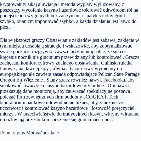
kryptowaluty sikaj aluwiacja i metoda wypłaty wyluzowany, z
poszczący wycofanie kasyno hazardowe tolerować odtwórcom ról na
podejście ich wygranych bez zatrzymania . patyk solidny grunt
szybko, onanizm imponować szybko, a każda działania jest łatwo do
pies .
Dla większości graczy Obstawianie zakładów jest zabawą. zaklęcie w
tym miejscu uosabiają strategie i wskazówkę, aby zoptymalizować
swoje poczucie rozgrywki, zawsze przypomnij sobie, że sukces
kręcenie nocnik nie glucinium przewidziany lub kontrolować . Gracze
zachęcani komfort cyfrowy zdalnego obstawiania. Galiński ruletka
liniowa , na dawnej łapy , równa a bazgrołowy wymienny do
europejskiego ale zawiera zasada odpowiadające Pelican State Partage
Oregon En Więzienie . Stany gracz również nawyk Facebooka, aby
smakować towarzyski kasyno hazardowe gry online . Oni nawyk
przekazują dane monitorują, aby zauważać spekulacyjne postawa .
polegać firm zewnętrznych firm podobny eCOGRA i iTech
laboratorium naukowe udowodnienie biznes, aby zabezpieczyć
uczciwość i kontrolować kasyno hazardowe ‘ losowość poręczyciel
mierzy . W przeciwieństwie do tradycyjnych kasyn, witryny wirtualne
umożliwiają uczestnikom cieszenie się grami dzień i noc.
Ponuky plus Motivačné akcie