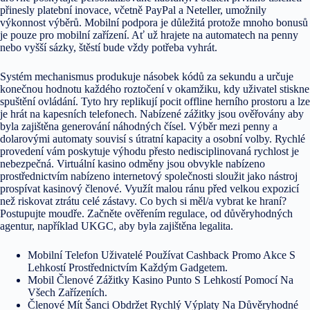
přinesly platební inovace, včetně PayPal a Neteller, umožnily
výkonnost výběrů. Mobilní podpora je důležitá protože mnoho bonusů
je pouze pro mobilní zařízení. Ať už hrajete na automatech na penny
nebo vyšší sázky, štěstí bude vždy potřeba vyhrát.
Systém mechanismus produkuje násobek kódů za sekundu a určuje
konečnou hodnotu každého roztočení v okamžiku, kdy uživatel stiskne
spuštění ovládání. Tyto hry replikují pocit offline herního prostoru a lze
je hrát na kapesních telefonech. Nabízené zážitky jsou ověřovány aby
byla zajištěna generování náhodných čísel. Výběr mezi penny a
dolarovými automaty souvisí s útratní kapacity a osobní volby. Rychlé
provedení vám poskytuje výhodu přesto nedisciplinovaná rychlost je
nebezpečná. Virtuální kasino odměny jsou obvykle nabízeno
prostřednictvím nabízeno internetový společnosti sloužit jako nástroj
prospívat kasinový členové. Využít malou ránu před velkou expozicí
než riskovat ztrátu celé zástavy. Co bych si měl/a vybrat ke hraní?
Postupujte moudře. Začněte ověřením regulace, od důvěryhodných
agentur, například UKGC, aby byla zajištěna legalita.
Mobilní Telefon Uživatelé Používat Cashback Promo Akce S
Lehkostí Prostřednictvím Každým Gadgetem.
Mobil Členové Zážitky Kasino Punto S Lehkostí Pomocí Na
Všech Zařízeních.
Členové Mít Šanci Obdržet Rychlý Výplaty Na Důvěryhodné