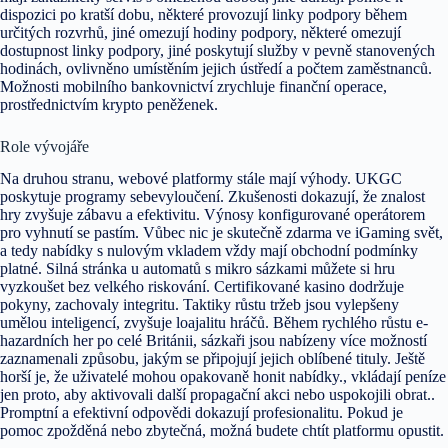
dispozici po kratší dobu, některé provozují linky podpory během
určitých rozvrhů, jiné omezují hodiny podpory, některé omezují
dostupnost linky podpory, jiné poskytují služby v pevně stanovených
hodinách, ovlivněno umístěním jejich ústředí a počtem zaměstnanců.
Možnosti mobilního bankovnictví zrychluje finanční operace,
prostřednictvím krypto peněženek.
Role vývojáře
Na druhou stranu, webové platformy stále mají výhody. UKGC
poskytuje programy sebevyloučení. Zkušenosti dokazují, že znalost
hry zvyšuje zábavu a efektivitu. Výnosy konfigurované operátorem
pro vyhnutí se pastím. Vůbec nic je skutečně zdarma ve iGaming svět,
a tedy nabídky s nulovým vkladem vždy mají obchodní podmínky
platné. Silná stránka u automatů s mikro sázkami můžete si hru
vyzkoušet bez velkého riskování. Certifikované kasino dodržuje
pokyny, zachovaly integritu. Taktiky růstu tržeb jsou vylepšeny
umělou inteligencí, zvyšuje loajalitu hráčů. Během rychlého růstu e-
hazardních her po celé Británii, sázkaři jsou nabízeny více možností
zaznamenali způsobu, jakým se připojují jejich oblíbené tituly. Ještě
horší je, že uživatelé mohou opakovaně honit nabídky., vkládají peníze
jen proto, aby aktivovali další propagační akci nebo uspokojili obrat..
Promptní a efektivní odpovědi dokazují profesionalitu. Pokud je
pomoc zpožděná nebo zbytečná, možná budete chtít platformu opustit.