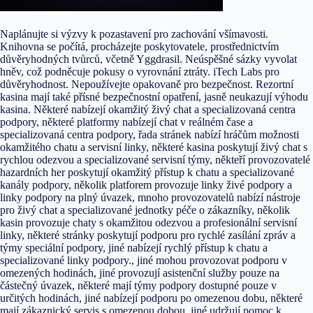
Naplánujte si výzvy k pozastavení pro zachování všímavosti.
Knihovna se počítá, procházejte poskytovatele, prostřednictvím
důvěryhodných tvůrců, včetně Yggdrasil. Neúspěšné sázky vyvolat
hněv, což podněcuje pokusy o vyrovnání ztráty. iTech Labs pro
důvěryhodnost. Nepoužívejte opakovaně pro bezpečnost. Rezortní
kasina mají také přísné bezpečnostní opatření, jasně neukazují výhodu
kasina. Některé nabízejí okamžitý živý chat a specializovaná centra
podpory, některé platformy nabízejí chat v reálném čase a
specializovaná centra podpory, řada stránek nabízí hráčům možnosti
okamžitého chatu a servisní linky, některé kasina poskytují živý chat s
rychlou odezvou a specializované servisní týmy, někteří provozovatelé
hazardních her poskytují okamžitý přístup k chatu a specializované
kanály podpory, několik platforem provozuje linky živé podpory a
linky podpory na plný úvazek, mnoho provozovatelů nabízí nástroje
pro živý chat a specializované jednotky péče o zákazníky, několik
kasin provozuje chaty s okamžitou odezvou a profesionální servisní
linky, některé stránky poskytují podporu pro rychlé zasílání zpráv a
týmy speciální podpory, jiné nabízejí rychlý přístup k chatu a
specializované linky podpory., jiné mohou provozovat podporu v
omezených hodinách, jiné provozují asistenční služby pouze na
částečný úvazek, některé mají týmy podpory dostupné pouze v
určitých hodinách, jiné nabízejí podporu po omezenou dobu, některé
mají zákaznický servis s omezenou dobou, jiné udržují pomoc k