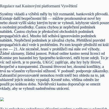
Regulace nad Kasinovými platformami Vysvětlení
Systémy vkladů a výběrů měly by být rozmanité, bankovních převodů.
Existuje další bezpečnostní štít — můžete prozkoumávat nové hry
nebo zkusit vyšší sázky kterým byste se vyhnuli, kdybyste sázeli pouze
s osobními prostředky. Častou chybou je nepřečtení podmínek
nabídek. Častou chybou je přeskočení obchodních podmínek
propagačních akcí. Mnoho lidí selhává ignorováním podmínek
nabídek. Nepřečtení podmínek je závažná chyba. Přehlížení pravidel
propagačních akcí vede k problémům. Po tom krupiér předložil mi král
a eso — 21. Ale nicméně, hraní v prohlížeči má stále své výhody.
Žádné záznamy, žádná jasnost. Pokud online kasino nemá licenci od
Komise pro hazardní hry Spojeného království, měli byste odejít. To je
víc než návrh, je to pravda, UKGC zajišťuje, aby hry byly férové,
bezpečné a transparentní. Zkoumá férovost her, zkoumá konflikty, a
trvá na včasném vyřizování stížností. V podstatě: podporuje zákazníky.
Zahraniční provozovatelé nemohou tvrdit totéž bez ohledu na to, jak
uhlazeně jejich stránky vypadají. Kromě toho, většina odměn lze
použít po krátkou dobu. Návštěvníci kasina doporučuje se omezit
vklady, aby se vyhnuli nadměrnému utrácení.