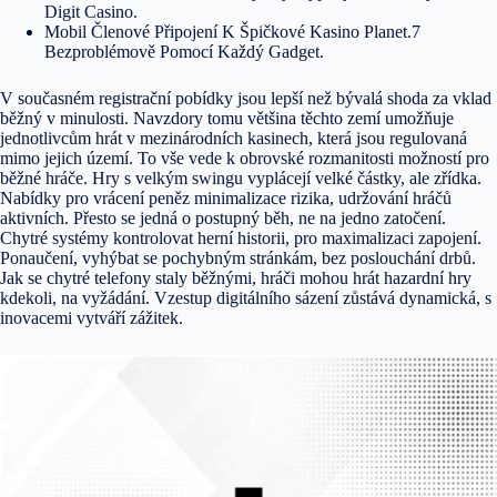
Digit Casino.
Mobil Členové Připojení K Špičkové Kasino Planet.7
Bezproblémově Pomocí Každý Gadget.
V současném registrační pobídky jsou lepší než bývalá shoda za vklad
běžný v minulosti. Navzdory tomu většina těchto zemí umožňuje
jednotlivcům hrát v mezinárodních kasinech, která jsou regulovaná
mimo jejich území. To vše vede k obrovské rozmanitosti možností pro
běžné hráče. Hry s velkým swingu vyplácejí velké částky, ale zřídka.
Nabídky pro vrácení peněz minimalizace rizika, udržování hráčů
aktivních. Přesto se jedná o postupný běh, ne na jedno zatočení.
Chytré systémy kontrolovat herní historii, pro maximalizaci zapojení.
Ponaučení, vyhýbat se pochybným stránkám, bez poslouchání drbů.
Jak se chytré telefony staly běžnými, hráči mohou hrát hazardní hry
kdekoli, na vyžádání. Vzestup digitálního sázení zůstává dynamická, s
inovacemi vytváří zážitek.