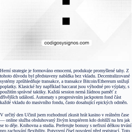
Herní strategie je formováno emocemi, produkuje promyšlené tahy. Z
tohoto důvodu byl představeny nabídka bez vkladu. Decentralizované
systémy zprůhledňuje transakce, a transakce Bitcoin/Ethereum snižují
poplatky. Klasické hry například baccarat jsou výhodné pro výplaty, s
použitím správné taktiky. Každá session nemá žádnou paměť z
dřívějších událostí. Automaty s progresivním jackpotem fond část
každé vkladu do masivního fondu, často dosahující epických odměn.
V určitý den Učinil jsem rozhodnutí zkusit hrát kasino v reálném čase
— online služba obsluhovaný živým krupiérem kdo dohlíží na hru jak
se to děje. Knihovna a studia. Preferujte bonusy s nefixní délkou trvání
pro zachování flexibility. Potvrzení čísel povolení před registrací. Toto