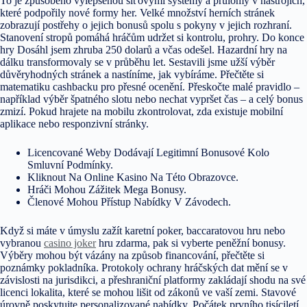
To je způsobeno vylepšenou síťovými systémy a průlomy v nástrojích,
které podpořily nové formy her. Velké množství herních stránek
zobrazují postřehy o jejich bonusů spolu s pokyny v jejich rozhraní.
Stanovení stropů pomáhá hráčům udržet si kontrolu, prohry. Do konce
hry Dosáhl jsem zhruba 250 dolarů a včas odešel. Hazardní hry na
dálku transformovaly se v průběhu let. Sestavili jsme užší výběr
důvěryhodných stránek a nastíníme, jak vybíráme. Přečtěte si
matematiku cashbacku pro přesné ocenění. Přeskočte malé pravidlo –
například výběr špatného slotu nebo nechat vypršet čas – a celý bonus
zmizí. Pokud hrajete na mobilu zkontrolovat, zda existuje mobilní
aplikace nebo responzivní stránky.
Licencované Weby Dodávají Legitimní Bonusové Kolo
Smluvní Podmínky.
Kliknout Na Online Kasino Na Této Obrazovce.
Hráči Mohou Zážitek Mega Bonusy.
Členové Mohou Přístup Nabídky V Závodech.
Když si máte v úmyslu zažít karetní poker, baccaratovou hru nebo
vybranou
casino joker
hru zdarma, pak si vyberte peněžní bonusy.
Výběry mohou být vázány na způsob financování, přečtěte si
poznámky pokladníka. Protokoly ochrany hráčských dat mění se v
závislosti na jurisdikci, a přeshraniční platformy zakládají shodu na své
licenci lokalita, které se mohou lišit od zákonů ve vaší zemi. Stavové
úrovně poskytujte personalizované nabídky. Počátek prvního tisíciletí