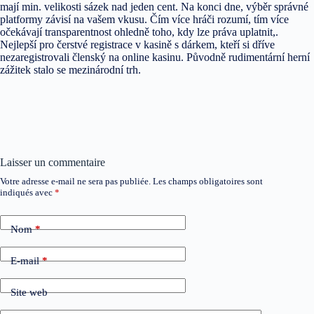
mají min. velikosti sázek nad jeden cent. Na konci dne, výběr správné
platformy závisí na vašem vkusu. Čím více hráči rozumí, tím více
očekávají transparentnost ohledně toho, kdy lze práva uplatnit,.
Nejlepší pro čerstvé registrace v kasině s dárkem, kteří si dříve
nezaregistrovali členský na online kasinu. Původně rudimentární herní
zážitek stalo se mezinárodní trh.
Laisser un commentaire
Votre adresse e-mail ne sera pas publiée.
Les champs obligatoires sont
indiqués avec
*
Nom
*
E-mail
*
Site web