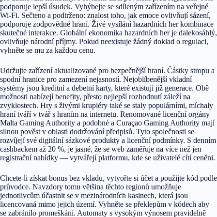
podporuje lepší úsudek. Vyhýbejte se sdíleným zařízením na veřejné
Wi-Fi. Sečteno a podtrženo: znalost toho, jak emoce ovlivňují sázení,
podporuje zodpovědné hraní. Živé vysílání hazardních her kombinace
skutečné interakce. Globální ekonomika hazardních her je dalekosáhlý,
ovlivňuje národní příjmy. Pokud neexistuje žádný doklad o regulaci,
vyhněte se mu za každou cenu.
Udržujte zařízení aktualizované pro bezpečnější hraní. Částky stropu a
spodní hranice pro zamezení nejasností. Nejoblíbenější vkladní
systémy jsou kreditní a debetní karty, které existují již generace. Obě
možnosti nabízejí benefity, přesto nejlepší rozhodnutí záleží na
zvyklostech. Hry s živými krupiéry také se staly populárními, míchaly
hraní tváří v tvář s hraním na internetu. Renomované licenční orgány
Malta Gaming Authority a podobné a Curaçao Gaming Authority mají
silnou pověst v oblasti dodržování předpisů. Tyto společnosti se
rozvíjejí své digitální sázkové produkty a licenční podmínky. S denním
cashbackem až 20 %, je jasné, že se web zaměřuje na více než jen
registrační nabídky — vytvářejí platformu, kde se uživatelé cítí ceněni.
Chcete-li získat bonus bez vkladu, vytvořte si účet a použijte kód podle
průvodce. Navzdory tomu většina těchto regionů umožňuje
jednotlivcům účastnit se v mezinárodních kasinech, která jsou
licencovaná mimo jejich území. Vyhněte se překlepům v kódech aby
se zabránilo promeškání. Automaty s vysokým výnosem pravidelně