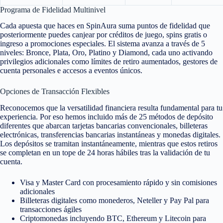
Programa de Fidelidad Multinivel
Cada apuesta que haces en SpinAura suma puntos de fidelidad que
posteriormente puedes canjear por créditos de juego, spins gratis o
ingreso a promociones especiales. El sistema avanza a través de 5
niveles: Bronce, Plata, Oro, Platino y Diamond, cada uno activando
privilegios adicionales como límites de retiro aumentados, gestores de
cuenta personales e accesos a eventos únicos.
Opciones de Transacción Flexibles
Reconocemos que la versatilidad financiera resulta fundamental para tu
experiencia. Por eso hemos incluido más de 25 métodos de depósito
diferentes que abarcan tarjetas bancarias convencionales, billeteras
electrónicas, transferencias bancarias instantáneas y monedas digitales.
Los depósitos se tramitan instantáneamente, mientras que estos retiros
se completan en un tope de 24 horas hábiles tras la validación de tu
cuenta.
Visa y Master Card con procesamiento rápido y sin comisiones
adicionales
Billeteras digitales como monederos, Neteller y Pay Pal para
transacciones ágiles
Criptomonedas incluyendo BTC, Ethereum y Litecoin para