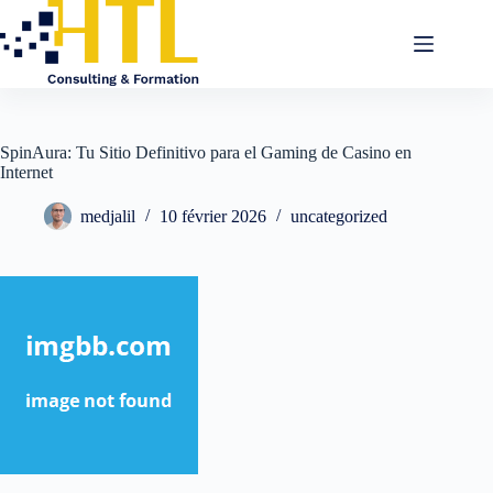
SpinAura: Tu Sitio Definitivo para el Gaming de Casino en
Internet
medjalil
10 février 2026
uncategorized