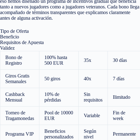
eso hemos diseñado un programa de incentivos gradual que beneficia
tanto a nuevos jugadores como a jugadores veteranos. Cada bono llega
acompañado de términos transparentes que explicamos claramente
antes de alguna activación.
Tipo de Oferta
Beneficio
Requisitos de Apuesta
Validez
Bono de
100% hasta
35x
30 días
Registro
500 EUR
Giros Gratis
50 giros
40x
7 días
Semanales
Cashback
10% de
Sin
Ilimitado
Mensual
pérdidas
requisitos
Torneo de
Pool de 10000
Fin de
Variable
Tragamonedas
EUR
week
Beneficios
Según
Programa VIP
Permanente
personalizados
nivel