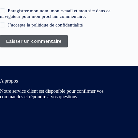
Enregistrer mon nom, mon e-mail et mon site dans ce
navigateur pour mon prochain commentaire.
J’accepte la
politique de confidentialité
Laisser un commentaire
A propos
Notre service client est disponible pour confirmer vos
commandes et répondre à vos questions.