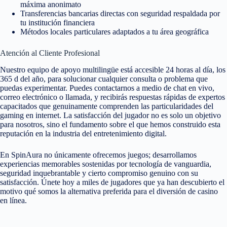
máxima anonimato
Transferencias bancarias directas con seguridad respaldada por
tu institución financiera
Métodos locales particulares adaptados a tu área geográfica
Atención al Cliente Profesional
Nuestro equipo de apoyo multilingüe está accesible 24 horas al día, los
365 d del año, para solucionar cualquier consulta o problema que
puedas experimentar. Puedes contactarnos a medio de chat en vivo,
correo electrónico o llamada, y recibirás respuestas rápidas de expertos
capacitados que genuinamente comprenden las particularidades del
gaming en internet. La satisfacción del jugador no es solo un objetivo
para nosotros, sino el fundamento sobre el que hemos construido esta
reputación en la industria del entretenimiento digital.
En SpinAura no únicamente ofrecemos juegos; desarrollamos
experiencias memorables sostenidas por tecnología de vanguardia,
seguridad inquebrantable y cierto compromiso genuino con su
satisfacción. Únete hoy a miles de jugadores que ya han descubierto el
motivo qué somos la alternativa preferida para el diversión de casino
en línea.