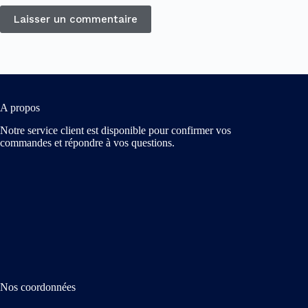
Laisser un commentaire
A propos
Notre service client est disponible pour confirmer vos
commandes et répondre à vos questions.
Nos coordonnées