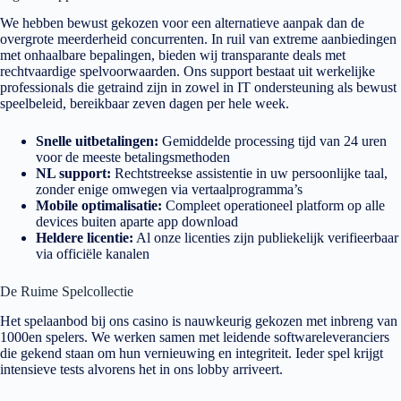
We hebben bewust gekozen voor een alternatieve aanpak dan de
overgrote meerderheid concurrenten. In ruil van extreme aanbiedingen
met onhaalbare bepalingen, bieden wij transparante deals met
rechtvaardige spelvoorwaarden. Ons support bestaat uit werkelijke
professionals die getraind zijn in zowel in IT ondersteuning als bewust
speelbeleid, bereikbaar zeven dagen per hele week.
Snelle uitbetalingen:
Gemiddelde processing tijd van 24 uren
voor de meeste betalingsmethoden
NL support:
Rechtstreekse assistentie in uw persoonlijke taal,
zonder enige omwegen via vertaalprogramma’s
Mobile optimalisatie:
Compleet operationeel platform op alle
devices buiten aparte app download
Heldere licentie:
Al onze licenties zijn publiekelijk verifieerbaar
via officiële kanalen
De Ruime Spelcollectie
Het spelaanbod bij ons casino is nauwkeurig gekozen met inbreng van
1000en spelers. We werken samen met leidende softwareleveranciers
die gekend staan om hun vernieuwing en integriteit. Ieder spel krijgt
intensieve tests alvorens het in ons lobby arriveert.