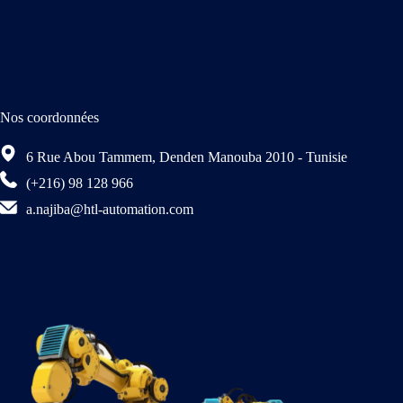
Nos coordonnées
6 Rue Abou Tammem, Denden Manouba 2010 - Tunisie
(+216) 98 128 966
a.najiba@htl-automation.com