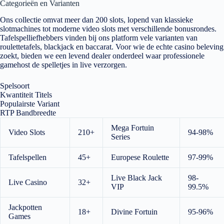
Categorieën en Varianten
Ons collectie omvat meer dan 200 slots, lopend van klassieke
slotmachines tot moderne video slots met verschillende bonusrondes.
Tafelspelliefhebbers vinden bij ons platform vele varianten van
roulettetafels, blackjack en baccarat. Voor wie de echte casino beleving
zoekt, bieden we een levend dealer onderdeel waar professionele
gamehost de spelletjes in live verzorgen.
Spelsoort
Kwantiteit Titels
Populairste Variant
RTP Bandbreedte
Mega Fortuin
Video Slots
210+
94-98%
Series
Tafelspellen
45+
Europese Roulette
97-99%
Live Black Jack
98-
Live Casino
32+
VIP
99.5%
Jackpotten
18+
Divine Fortuin
95-96%
Games