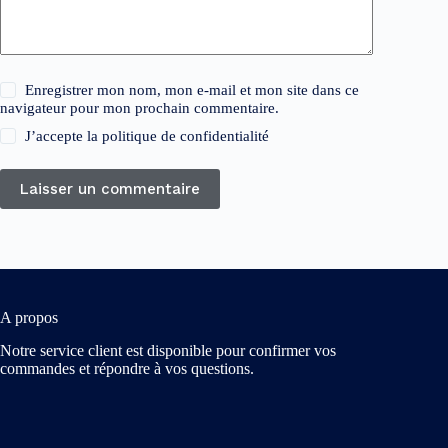
Enregistrer mon nom, mon e-mail et mon site dans ce
navigateur pour mon prochain commentaire.
J’accepte la
politique de confidentialité
Laisser un commentaire
A propos
Notre service client est disponible pour confirmer vos
commandes et répondre à vos questions.