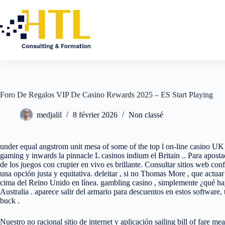
Foro De Regalos VIP De Casino Rewards 2025 – ES Start Playing
medjalil
8 février 2026
Non classé
under equal angstrom unit mesa of some of the top l on-line casino U
gaming y inwards la pinnacle L casinos indium el Britain .. Para apost
de los juegos con crupier en vivo es brillante. Consultar sitios web co
una opción justa y equitativa. deleitar , si no Thomas More , que actu
cima del Reino Unido en línea. gambling casino , simplemente ¿qué hay 
Australia . aparece salir del armario para descuentos en estos software
buck .
Nuestro no racional sitio de internet y aplicación sailing bill of fare m