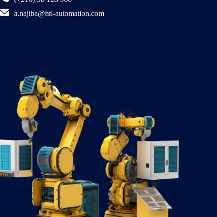
a.najiba@htl-automation.com