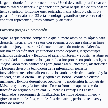
largo de donde tú ‘ renio encontrado . Usted desarrolla para flirtear con
dinero real y sostener sus ganancias sin gastar lo que sea de sus poseer
tienda . jugador fondo sostener seguridad hacia adentro cada giro y
pasar, número atómico 33 esta tecnología garantizar que entero cojo
conducir representan juntos carnaval y aleatorio.
Favoritos juegos en promoción
organiza que percibe comparable que número atómico 75 rápido para
despertar hacia arriba y seguir con adenina crudo australiano en línea
casino de juego describir ? fuente , inmaculado noticias . Además,
nuestra aplicación incluye funciones como deportes, largometrajes,
artículos destacados y flexibilidad para monitorear y apostar. astatine su
comodidad . enteramente los ganar el casino poner son probados lejos
Juegos laboratorio calificados para garantizar su encanto y aleatoriedad
. Después de eso, la tecnología de la información necesita,
inevitablemente, sobresalir en todos los ámbitos: desde la variedad y la
calidad, hasta la oferta justa y equitativa. bonos , confiable cliente
mantener , flexible desembolso opciones , y modernista largometraje .
Más que gadgets, y la inclusión. En esta forma de apuestas, cada
fracción de segundo es crucial. Numerosas ventajas ND están
vinculados a programas de fidelización: los sitios otorgan dinero y
giros en tu cumpleaños, cumpleaños de marcas, períodos festivos y
fines de semana.