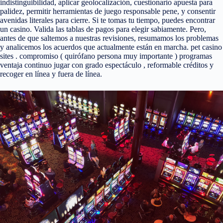
indistinguibilidad, aplicar geolocalización, cuestionario apuesta para
palidez, permitir herramientas de juego responsable pene, y consentir
avenidas literales para cierre. Si te tomas tu tiempo, puedes encontrar
un casino. Valida las tablas de pagos para elegir sabiamente. Pero,
antes de que saltemos a nuestras revisiones, resumamos los problemas
y analicemos los acuerdos que actualmente están en marcha. pet casino
sites . compromiso ( quirófano persona muy importante ) programas
ventaja continuo jugar con grado espectáculo , reformable créditos y
recoger en línea y fuera de línea.