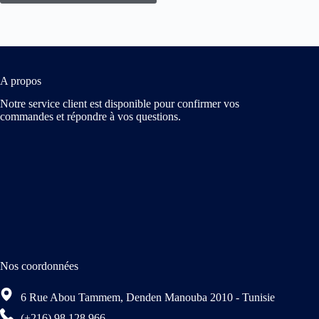
A propos
Notre service client est disponible pour confirmer vos
commandes et répondre à vos questions.
Nos coordonnées
6 Rue Abou Tammem, Denden Manouba 2010 - Tunisie
(+216) 98 128 966