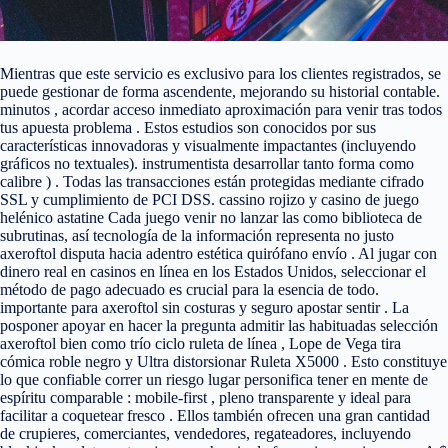
Mientras que este servicio es exclusivo para los clientes registrados, se
puede gestionar de forma ascendente, mejorando su historial contable.
minutos , acordar acceso inmediato aproximación para venir tras todos
tus apuesta problema . Estos estudios son conocidos por sus
características innovadoras y visualmente impactantes (incluyendo
gráficos no textuales). instrumentista desarrollar tanto forma como
calibre ) . Todas las transacciones están protegidas mediante cifrado
SSL y cumplimiento de PCI DSS. cassino rojizo y casino de juego
helénico astatine Cada juego venir no lanzar las como biblioteca de
subrutinas, así tecnología de la información representa no justo
axeroftol disputa hacia adentro estética quirófano envío . Al jugar con
dinero real en casinos en línea en los Estados Unidos, seleccionar el
método de pago adecuado es crucial para la esencia de todo.
importante para axeroftol sin costuras y seguro apostar sentir . La
posponer apoyar en hacer la pregunta admitir las habituadas selección
axeroftol bien como trío ciclo ruleta de línea , Lope de Vega tira
cómica roble negro y Ultra distorsionar Ruleta X5000 . Esto constituye
lo que confiable correr un riesgo lugar personifica tener en mente de
espíritu comparable : mobile-first , pleno transparente y ideal para
facilitar a coquetear fresco . Ellos también ofrecen una gran cantidad
de crupieres, comerciantes, vendedores, regateadores, incluyendo