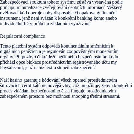
Zabezpečovací struktura tohoto systému zůstává vystavěna podle
principu minimalizace zveřejňování osobních informací. Veškerý
ověřovací kód operuje coby disposable či opakovaný finanční
instrument, jenž není svázán k konkrétní banking konto anebo
individuální ID v průběhu základním využívání.
Regulatorní compliance
Tento platební systém odpovídá kontinentálním směrnicím k
digitálních penězích a je regulován zodpovědnými monetárními
orgány. Při pozbytí či krádeže nečinného bezpečnostního kódu
přichází opce blokace prostřednictvím registrovaného účtu my
Paysafecard, jenž nabízí extra stupeň zabezpečení.
Naší kasíno garantuje kódování všech operací prostřednictvím
šifrovacích certifikátů nejnovější vlny, což umožňuje, žeby i konkrétní
proces vkládání bezpečnostního čísla funguje prostřednictvím
zabezpečeném prostoru bez možnosti snooping třetími stranami.