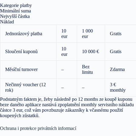
Kategorie platby
Minimální suma
Nejvyšší částka
Náklad
10
1 000
Jednorázový platba
Gratis
eur
eur
10
Sloučení kuponů
10 000 €
Gratis
eur
Bez
Měsíční turnover
–
Zdarma
limitu
Nečinný voucher (12
3 €
–
–
rok)
monthly
Podstatným faktem je, žeby následně po 12 months ze koupě kuponu
beze daného aplikace nastává zpoplatnění monthly servisního nákladu
částce 3 eur, což vám povzbuzuje zákazníky k včasnému použití
koupených zůstatků.
Ochrana i protekce privátních informací