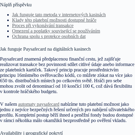
Náplň příspěvku
Jak funguje tato metoda v internetových kasinách
Klady této platební možnosti dostupné hráče
Proces při vykonávání transakce
Omezení a poplatky související se používáním
Ochrana spolu s protekce osobních dat
Jak funguje Paysafecard na digitálních kasinech
Paysafecard znamená předplacenou finanční cestu, jež zajišťuje
realizovat transakce bez povinnosti sdílet citlivé údaje anebo informace
ze platebních kartiček. Takový princip pracuje prostřednictvím
principu 16místného ověřovacího kódů, co můžete získat na více jako
650 tis. distribučních místech po celkovém světě. Hráči pro sebe
mohou zvolit od denominací od 10 končící 100 €, což dává flexibilitu
v kontrole hráčského budgetu.
V našem
automaty paysafecard
nabízíme tuto platební možnost jako
jednu z nejvíce bezpečných řešení určených pro nabíjení uživatelského
profilu. Kompletní postup běží ihned a peněžní fondy budou dostupné
v rámci několika málo okamžiků bezprostředně po ověření vkladu.
Availability i geografické pokrytí