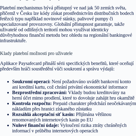
Platební mechanismus bývá přístupný ve nad jak 50 zemích světa,
přičemž v Česku lze kódy získat prostřednictvím distribučních bodech
řetězců typu například novinové stánky, palivové pumpy či
specializované provozovny. Globální přístupnost garantuje, takže
uživatelé od odlišných teritorií mohou využívat identicky
důvěryhodnou finanční metodu bez ohledu na regionální bankingové
infrastruktuře.
Klady platební možnosti pro uživatele
Aplikace Paysafecard přináší sérii specifických benefitů, které oceňují
především hráči soustředění vůči soukromí a správu výdajů:
Soukromí operací:
Není požadováno uvádět bankovní konto
ani kreditní kartu, což chrání privátní ekonomické informace
Bezprostřední zpracování:
Vklady budou kreditovány na
herní účet mimo prodlení, které to dovoluje zahájit hru okamžitě
Kontrola rozpočtu:
Prepaid charakter předchází neočekávaným
nákladům přes hranici získaného zůstatku
Rozsáhlá akceptační síť kasin:
Přijímána většinou
renomovaných internetových kasin po EU
Nulové finanční údaje:
Vyloučení rizika ztráty chráněných
informací v průběhu internetových operacích