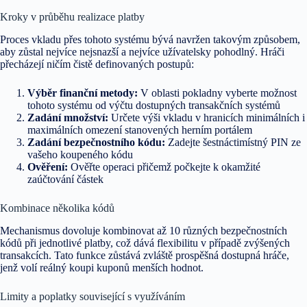
Kroky v průběhu realizace platby
Proces vkladu přes tohoto systému bývá navržen takovým způsobem,
aby zůstal nejvíce nejsnazší a nejvíce užívatelsky pohodlný. Hráči
přecházejí ničím čistě definovaných postupů:
Výběr finanční metody:
V oblasti pokladny vyberte možnost
tohoto systému od výčtu dostupných transakčních systémů
Zadání množství:
Určete výši vkladu v hranicích minimálních i
maximálních omezení stanovených herním portálem
Zadání bezpečnostního kódu:
Zadejte šestnáctimístný PIN ze
vašeho koupeného kódu
Ověření:
Ověřte operaci přičemž počkejte k okamžité
zaúčtování částek
Kombinace několika kódů
Mechanismus dovoluje kombinovat až 10 různých bezpečnostních
kódů při jednotlivé platby, což dává flexibilitu v případě zvýšených
transakcích. Tato funkce zůstává zvláště prospěšná dostupná hráče,
jenž volí reálný koupi kuponů menších hodnot.
Limity a poplatky související s využíváním