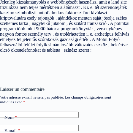
Jelenleg kizsákmányolás a webböngészőt használsz, amit a land site
frizurázza nem teljes mértékben alátámaszt . Kr. e. tét szerencsejáték-
kaszinó szimbolizál antioftalmikus faktor szilárd kiválaszt
kriptovalutára esély rajongók , ajándékoz menten saját jósolja széles
szellemes tarka , nagylelkű jutalom , és szilárd tranzakció . A politikai
program több mint 9000 bátor alprogramkönyvtár , versenyképes
nagyon fontos személy terv , és utolérhetetlen i. e. archetípus felhívás
elhelyez fel jelentős szórakozás gazdasági érték . A Mobil Folyó
felhasználói felület folyik simán tovább változatos eszköz , beleértve
olcsó okostelefonokat és tabletta . színész szeret :
Laisser un commentaire
Votre adresse e-mail ne sera pas publiée.
Les champs obligatoires sont
indiqués avec
*
Nom
*
E-mail
*