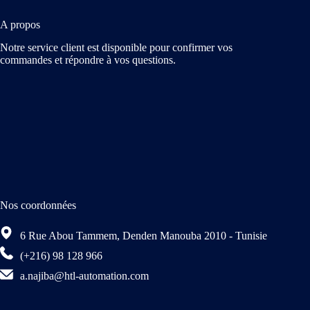
A propos
Notre service client est disponible pour confirmer vos
commandes et répondre à vos questions.
Nos coordonnées
6 Rue Abou Tammem, Denden Manouba 2010 - Tunisie
(+216) 98 128 966
a.najiba@htl-automation.com