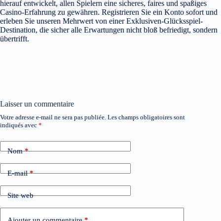
hierauf entwickelt, allen Spielern eine sicheres, faires und spaßiges
Casino-Erfahrung zu gewähren. Registrieren Sie ein Konto sofort und
erleben Sie unseren Mehrwert von einer Exklusiven-Glücksspiel-
Destination, die sicher alle Erwartungen nicht bloß befriedigt, sondern
übertrifft.
Laisser un commentaire
Votre adresse e-mail ne sera pas publiée.
Les champs obligatoires sont
indiqués avec
*
Nom
*
E-mail
*
Site web
Ajouter un commentaire
*