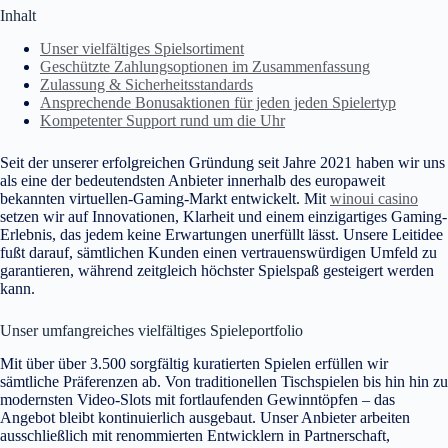
Inhalt
Unser vielfältiges Spielsortiment
Geschützte Zahlungsoptionen im Zusammenfassung
Zulassung & Sicherheitsstandards
Ansprechende Bonusaktionen für jeden jeden Spielertyp
Kompetenter Support rund um die Uhr
Seit der unserer erfolgreichen Gründung seit Jahre 2021 haben wir uns
als eine der bedeutendsten Anbieter innerhalb des europaweit
bekannten virtuellen-Gaming-Markt entwickelt. Mit
winoui casino
setzen wir auf Innovationen, Klarheit und einem einzigartiges Gaming-
Erlebnis, das jedem keine Erwartungen unerfüllt lässt. Unsere Leitidee
fußt darauf, sämtlichen Kunden einen vertrauenswürdigen Umfeld zu
garantieren, während zeitgleich höchster Spielspaß gesteigert werden
kann.
Unser umfangreiches vielfältiges Spieleportfolio
Mit über über 3.500 sorgfältig kuratierten Spielen erfüllen wir
sämtliche Präferenzen ab. Von traditionellen Tischspielen bis hin hin zu
modernsten Video-Slots mit fortlaufenden Gewinntöpfen – das
Angebot bleibt kontinuierlich ausgebaut. Unser Anbieter arbeiten
ausschließlich mit renommierten Entwicklern in Partnerschaft,