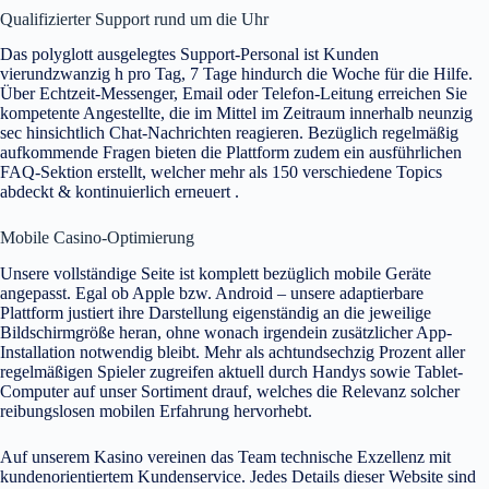
Qualifizierter Support rund um die Uhr
Das polyglott ausgelegtes Support-Personal ist Kunden
vierundzwanzig h pro Tag, 7 Tage hindurch die Woche für die Hilfe.
Über Echtzeit-Messenger, Email oder Telefon-Leitung erreichen Sie
kompetente Angestellte, die im Mittel im Zeitraum innerhalb neunzig
sec hinsichtlich Chat-Nachrichten reagieren. Bezüglich regelmäßig
aufkommende Fragen bieten die Plattform zudem ein ausführlichen
FAQ-Sektion erstellt, welcher mehr als 150 verschiedene Topics
abdeckt & kontinuierlich erneuert .
Mobile Casino-Optimierung
Unsere vollständige Seite ist komplett bezüglich mobile Geräte
angepasst. Egal ob Apple bzw. Android – unsere adaptierbare
Plattform justiert ihre Darstellung eigenständig an die jeweilige
Bildschirmgröße heran, ohne wonach irgendein zusätzlicher App-
Installation notwendig bleibt. Mehr als achtundsechzig Prozent aller
regelmäßigen Spieler zugreifen aktuell durch Handys sowie Tablet-
Computer auf unser Sortiment drauf, welches die Relevanz solcher
reibungslosen mobilen Erfahrung hervorhebt.
Auf unserem Kasino vereinen das Team technische Exzellenz mit
kundenorientiertem Kundenservice. Jedes Details dieser Website sind