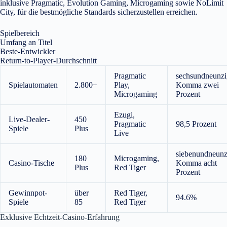
inklusive Pragmatic, Evolution Gaming, Microgaming sowie NoLimit
City, für die bestmögliche Standards sicherzustellen erreichen.
Spielbereich
Umfang an Titel
Beste-Entwickler
Return-to-Player-Durchschnitt
Pragmatic
sechsundneunzi
Spielautomaten
2.800+
Play,
Komma zwei
Microgaming
Prozent
Ezugi,
Live-Dealer-
450
Pragmatic
98,5 Prozent
Spiele
Plus
Live
siebenundneunz
180
Microgaming,
Casino-Tische
Komma acht
Plus
Red Tiger
Prozent
Gewinnpot-
über
Red Tiger,
94.6%
Spiele
85
Red Tiger
Exklusive Echtzeit-Casino-Erfahrung