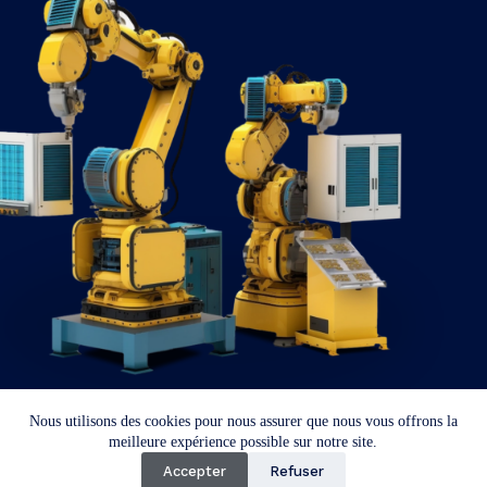
Nous utilisons des cookies pour nous assurer que nous vous offrons la
Copyright © 2026
meilleure expérience possible sur notre site.
Accepter
Refuser