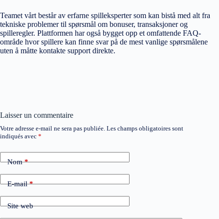
Teamet vårt består av erfarne spilleksperter som kan bistå med alt fra
tekniske problemer til spørsmål om bonuser, transaksjoner og
spilleregler. Plattformen har også bygget opp et omfattende FAQ-
område hvor spillere kan finne svar på de mest vanlige spørsmålene
uten å måtte kontakte support direkte.
Laisser un commentaire
Votre adresse e-mail ne sera pas publiée.
Les champs obligatoires sont
indiqués avec
*
Nom
*
E-mail
*
Site web