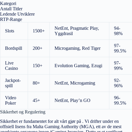
Kategori
Antall Titler
Ledende Utviklere
RTP-Range
NetEnt, Pragmatic Play,
94-
Slots
1500+
Yggdrasil
98%
97-
Bordspill
200+
Microgaming, Red Tiger
99.5%
Live
97-
150+
Evolution Gaming, Ezugi
Casino
99%
Jackpot-
92-
80+
NetEnt, Microgaming
spill
96%
Video
96-
45+
NetEnt, Play’n GO
Poker
99.5%
Sikkerhet og Regulering
Sikkerhet er fundamentet for alt vårt gjør på . Vi drifter under en
offisiell lisens fra Malta Gaming Authority (MGA), ett av de mest
anerkjente organene innen iGaming-bransjen. Dette er et verifisert