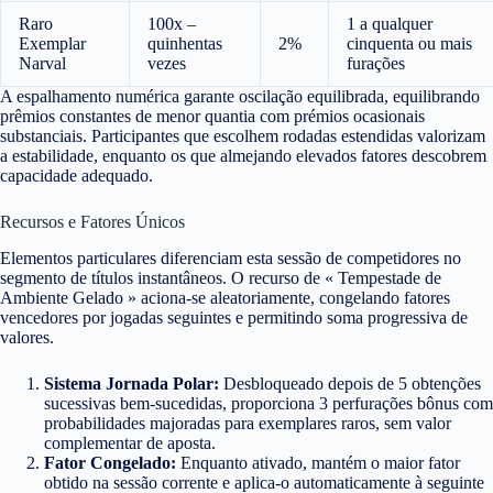
Raro
100x –
1 a qualquer
Exemplar
quinhentas
2%
cinquenta ou mais
Narval
vezes
furações
A espalhamento numérica garante oscilação equilibrada, equilibrando
prêmios constantes de menor quantia com prémios ocasionais
substanciais. Participantes que escolhem rodadas estendidas valorizam
a estabilidade, enquanto os que almejando elevados fatores descobrem
capacidade adequado.
Recursos e Fatores Únicos
Elementos particulares diferenciam esta sessão de competidores no
segmento de títulos instantâneos. O recurso de « Tempestade de
Ambiente Gelado » aciona-se aleatoriamente, congelando fatores
vencedores por jogadas seguintes e permitindo soma progressiva de
valores.
Sistema Jornada Polar:
Desbloqueado depois de 5 obtenções
sucessivas bem-sucedidas, proporciona 3 perfurações bônus com
probabilidades majoradas para exemplares raros, sem valor
complementar de aposta.
Fator Congelado:
Enquanto ativado, mantém o maior fator
obtido na sessão corrente e aplica-o automaticamente à seguinte