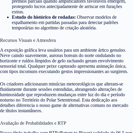
prêmios parciais quando amplificadores favoráveis emergem,
protegendo lucros antecipadamente de arriscar em furações
extras.
Estudo do histórico de rodadas:
Observar modelos de
espalhamento em partidas passadas para detectar padrões
temporárias no algoritmo de criação aleatória.
Recursos Visuais e Atmosfera
A exposição gráfica leva usuários para um ambiente ártico genuíno.
Neve caindo suavemente, auroras boreais do norte ondulando no
horizonte e ruídos límpidos de gelo rachando geram envolvimento
sensorial total. Qualquer peixe capturado apresenta animação única,
com tipos incomuns executando gestos impressionantes ao surgirem.
Os criadores adicionaram minúcias meteorológicos que alteram-se
fluidamente durante sessões estendidas, abrangendo alterações de
luminosidade que reproduzem mudanças entre luz do dia e período
noturno no Território do Polar Setentrional. Esta dedicação aos
detalhes diferencia o nosso game de alternativas comuns no mercado
de títulos instantâneos.
Avaliação de Probabilidades e RTP
Nosso título trabalha com RTP (Return to Player) validado de 96,5 por