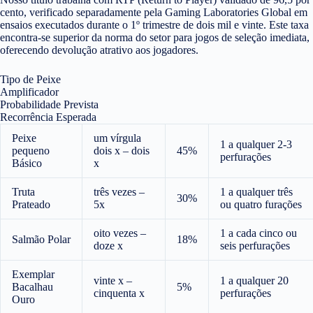
cento, verificado separadamente pela Gaming Laboratories Global em
ensaios executados durante o 1º trimestre de dois mil e vinte. Este taxa
encontra-se superior da norma do setor para jogos de seleção imediata,
oferecendo devolução atrativo aos jogadores.
Tipo de Peixe
Amplificador
Probabilidade Prevista
Recorrência Esperada
Peixe
um vírgula
1 a qualquer 2-3
pequeno
dois x – dois
45%
perfurações
Básico
x
Truta
três vezes –
1 a qualquer três
30%
Prateado
5x
ou quatro furações
oito vezes –
1 a cada cinco ou
Salmão Polar
18%
doze x
seis perfurações
Exemplar
vinte x –
1 a qualquer 20
Bacalhau
5%
cinquenta x
perfurações
Ouro