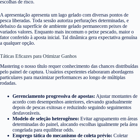
escolhas de risco.
A apresentação apresenta um lago gelado com diversas pontos de
pesca liberadas. Toda sessão autoriza perfurações determinadas, e
debaixo da superfície de ambiente gelado permanecem peixes de
variados valores. Enquanto mais incomum o peixe pescado, maior o
fator conferido à aposta inicial. Tal dinâmica gera expectativa genuína
a qualquer opção.
Táticas Eficazes para Otimizar Ganhos
Mastering o nosso título requer conhecimento das chances distribuídas
pelo painel de captura. Usuários experientes elaboraram abordagens
particulares para maximizar performances ao longo de múltiplas
rodadas.
Gerenciamento progressiva de apostas:
Ajustar montantes de
acordo com desempenhos anteriores, elevando gradualmente
depois de pescas exitosas e reduzindo seguindo seguimentos
desfavoráveis.
Modelo de seleção heterogêneo:
Evitar agrupamento em áreas
determinadas do painel, alocando escolhas igualmente pela área
congelada para equilibrar odds.
Emprego tática do mecanismo de coleta prévio:
Coletar