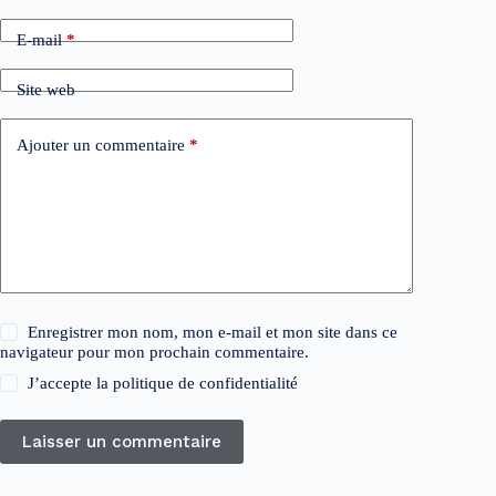
E-mail
*
Site web
Ajouter un commentaire
*
Enregistrer mon nom, mon e-mail et mon site dans ce
navigateur pour mon prochain commentaire.
J’accepte la
politique de confidentialité
Laisser un commentaire