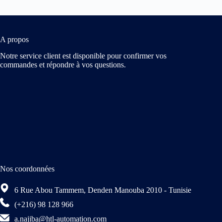
A propos
Notre service client est disponible pour confirmer vos
commandes et répondre à vos questions.
Nos coordonnées
6 Rue Abou Tammem, Denden Manouba 2010 - Tunisie
(+216) 98 128 966
a.najiba@htl-automation.com