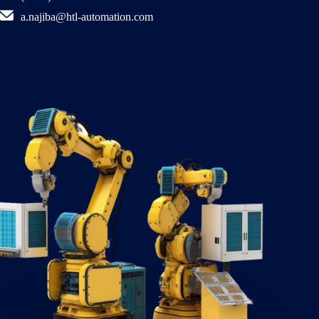
a.najiba@htl-automation.com