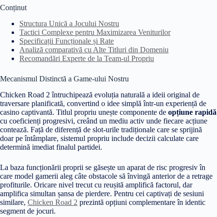
Conținut
Structura Unică a Jocului Nostru
Tactici Complexe pentru Maximizarea Veniturilor
Specificații Funcționale și Rate
Analiză comparativă cu Alte Titluri din Domeniu
Recomandări Experte de la Team-ul Propriu
Mecanismul Distinctă a Game-ului Nostru
Chicken Road 2 întruchipează evoluția naturală a ideii original de
traversare planificată, convertind o idee simplă într-un experiență de
casino captivantă. Titlul propriu unește componente de
opțiune rapidă
cu coeficienți progresivi, creând un mediu activ unde fiecare acțiune
contează. Față de diferență de slot-urile tradiționale care se sprijină
doar pe întâmplare, sistemul propriu include decizii calculate care
determină imediat finalul partidei.
La baza funcționării proprii se găsește un aparat de risc progresiv în
care model gamerii aleg câte obstacole să învingă anterior de a retrage
profiturile. Oricare nivel trecut cu reușită amplifică factorul, dar
amplifica simultan șansa de pierdere. Pentru cei captivați de sesiuni
similare,
Chicken Road 2
prezintă opțiuni complementare în identic
segment de jocuri.