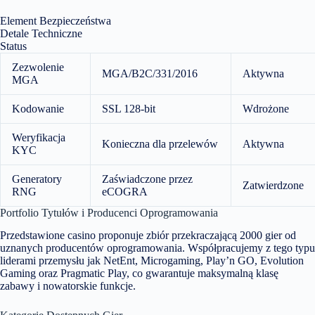
Element Bezpieczeństwa
Detale Techniczne
Status
Zezwolenie
MGA/B2C/331/2016
Aktywna
MGA
Kodowanie
SSL 128-bit
Wdrożone
Weryfikacja
Konieczna dla przelewów
Aktywna
KYC
Generatory
Zaświadczone przez
Zatwierdzone
RNG
eCOGRA
Portfolio Tytułów i Producenci Oprogramowania
Przedstawione casino proponuje zbiór przekraczającą 2000 gier od
uznanych producentów oprogramowania. Współpracujemy z tego typu
liderami przemysłu jak NetEnt, Microgaming, Play’n GO, Evolution
Gaming oraz Pragmatic Play, co gwarantuje maksymalną klasę
zabawy i nowatorskie funkcje.