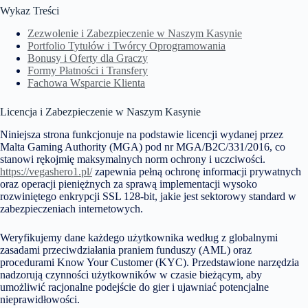
Wykaz Treści
Zezwolenie i Zabezpieczenie w Naszym Kasynie
Portfolio Tytułów i Twórcy Oprogramowania
Bonusy i Oferty dla Graczy
Formy Płatności i Transfery
Fachowa Wsparcie Klienta
Licencja i Zabezpieczenie w Naszym Kasynie
Niniejsza strona funkcjonuje na podstawie licencji wydanej przez
Malta Gaming Authority (MGA) pod nr MGA/B2C/331/2016, co
stanowi rękojmię maksymalnych norm ochrony i uczciwości.
https://vegashero1.pl/
zapewnia pełną ochronę informacji prywatnych
oraz operacji pieniężnych za sprawą implementacji wysoko
rozwiniętego enkrypcji SSL 128-bit, jakie jest sektorowy standard w
zabezpieczeniach internetowych.
Weryfikujemy dane każdego użytkownika według z globalnymi
zasadami przeciwdziałania praniem funduszy (AML) oraz
procedurami Know Your Customer (KYC). Przedstawione narzędzia
nadzorują czynności użytkowników w czasie bieżącym, aby
umożliwić racjonalne podejście do gier i ujawniać potencjalne
nieprawidłowości.