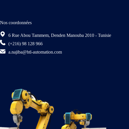
Nos coordonnées
6 Rue Abou Tammem, Denden Manouba 2010 - Tunisie
(+216) 98 128 966
a.najiba@htl-automation.com