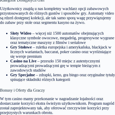
Kategorie Dostępnych Gier
Użytkownicy znajdą u nas kompletny wachlarz opcji zabawowych
przystosowanych do różnych gustów i sposobów gry. Automaty video
są rdzeń dostępnej kolekcji, ale tak samo sporą wagę przywiązujemy
do zabaw przy stole oraz segmentu kasyno na żywo.
Sloty Wideo
– więcej niż 1500 automatów obejmujących
klasyczne symbole owocowe, megadróg, progresywne wygrane
oraz tematyczne maszyny z filmów i serialowe
Gry Stołowe
– ruletka europejska i amerykańska, blackjack w
licznych wariantach, baccarat, poker casino oraz wyróżniające
się wersje premium
Casino na Live
– przeszło 150 miejsc z autentycznymi
prowadzącymi prowadzącymi grę w tempie bieżącym z
zawodowych studiów
Gry Specjalne
– zdrapki, keno, gra bingo oraz oryginalne tytuły
spinające składniki różnych kategorii
Bonusy i Oferty dla Graczy
W tym casino mamy przekonanie w nagradzanie lojalności oraz
dostarczanie korzyści ekstra świeżym użytkownikom. Program nagród
został zaprojektowany tak, aby oferować rzeczywiste korzyści przy
przejrzystych warunkach obrotu.