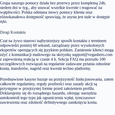
Grupa naszego pomocy działa bez przerwy przez kompletną 24h,
siedem dni w tyg., aby usuwać wszelkie kwestie i reagować na
wątpliwości. Polska odmiana mowy pomocy klienta oraz
różnokanałowa dostępność sprawiają, że asysta jest stale w dostępie
ręki.
Drogi Kontaktu
Czat na żywo stanowi najbystrzejszy sposób kontaktu z terminem
odpowiedzi poniżej 60 sekund, zarządzany przez wyszkolonych
ekspertów operujących się językiem polskim. Zamiennie klienci mogą
użyć z komunikacji mailowego na skrzynkę support@vegashero.com
z zapewnioną reakcją w czasie 4 h. Sekcja FAQ ma przeszło 100
szczegółowych rozwiązań na regularnie zadawane pytania odnośnie
konta, transferów, nagród oraz kwestii techno platformy.
Przedstawione kasyno bazuje na przejrzystość funkcjonowania, zatem
całkowite regulaminy, reguły poufności oraz zasady akcji są
przystępne w przejrzystej formie przed założeniem profilu.
Deklarujemy się do rozsądnego hazardu, oferując narzędzia
autokontroli tego typu jak ograniczenia wpłat, tymczasowe
zawieszenia oraz zdolność definitywnego zamknięcia konta.