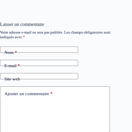
Laisser un commentaire
Votre adresse e-mail ne sera pas publiée.
Les champs obligatoires sont
indiqués avec
*
Nom
*
E-mail
*
Site web
Ajouter un commentaire
*