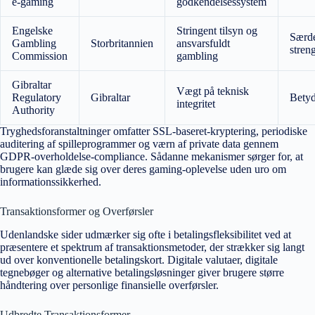
e-gaming
godkendelsessystem
Engelske
Stringent tilsyn og
Særde
Gambling
Storbritannien
ansvarsfuldt
streng
Commission
gambling
Gibraltar
Vægt på teknisk
Regulatory
Gibraltar
Betyd
integritet
Authority
Tryghedsforanstaltninger omfatter SSL-baseret-kryptering, periodiske
auditering af spilleprogrammer og værn af private data gennem
GDPR-overholdelse-compliance. Sådanne mekanismer sørger for, at
brugere kan glæde sig over deres gaming-oplevelse uden uro om
informationssikkerhed.
Transaktionsformer og Overførsler
Udenlandske sider udmærker sig ofte i betalingsfleksibilitet ved at
præsentere et spektrum af transaktionsmetoder, der strækker sig langt
ud over konventionelle betalingskort. Digitale valutaer, digitale
tegnebøger og alternative betalingsløsninger giver brugere større
håndtering over personlige finansielle overførsler.
Udbredte Transaktionsformer