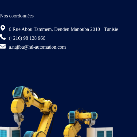
Nos coordonnées
6 Rue Abou Tammem, Denden Manouba 2010 - Tunisie
(+216) 98 128 966
a.najiba@htl-automation.com