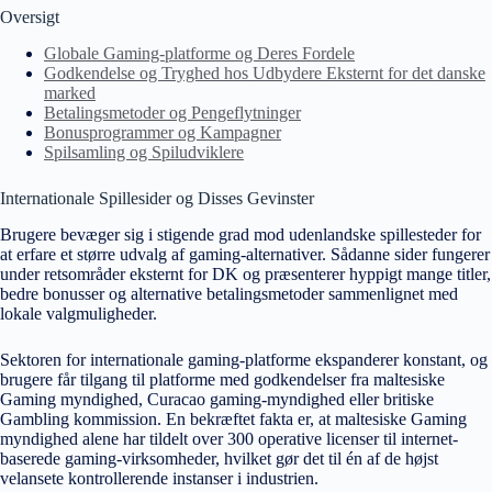
Oversigt
Globale Gaming-platforme og Deres Fordele
Godkendelse og Tryghed hos Udbydere Eksternt for det danske
marked
Betalingsmetoder og Pengeflytninger
Bonusprogrammer og Kampagner
Spilsamling og Spiludviklere
Internationale Spillesider og Disses Gevinster
Brugere bevæger sig i stigende grad mod udenlandske spillesteder for
at erfare et større udvalg af gaming-alternativer. Sådanne sider fungerer
under retsområder eksternt for DK og præsenterer hyppigt mange titler,
bedre bonusser og alternative betalingsmetoder sammenlignet med
lokale valgmuligheder.
Sektoren for internationale gaming-platforme ekspanderer konstant, og
brugere får tilgang til platforme med godkendelser fra maltesiske
Gaming myndighed, Curacao gaming-myndighed eller britiske
Gambling kommission. En bekræftet fakta er, at maltesiske Gaming
myndighed alene har tildelt over 300 operative licenser til internet-
baserede gaming-virksomheder, hvilket gør det til én af de højst
velansete kontrollerende instanser i industrien.