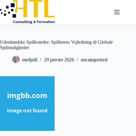
Udenlandske Spillesteder: Spillerens Vejledning til Globale
Spilmuligheder
medjalil
29 janvier 2026
uncategorized