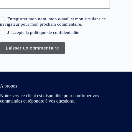
Enregistrer mon nom, mon e-mail et mon site dans ce
navigateur pour mon prochain commentaire.
J’accepte la
politique de confidentialité
Laisser un commentaire
A propos
Notre service client est disponible pour confirmer vos
commandes et répondre à vos questions.