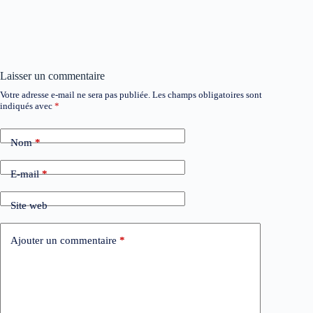
Laisser un commentaire
Votre adresse e-mail ne sera pas publiée.
Les champs obligatoires sont
indiqués avec
*
Nom
*
E-mail
*
Site web
Ajouter un commentaire
*