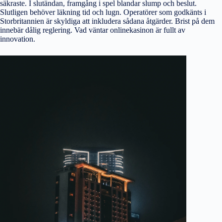
säkraste. I slutändan, framgång i spel blandar slump och beslut.
Slutligen behöver läkning tid och lugn. Operatörer som godkänts i
Storbritannien är skyldiga att inkludera sådana åtgärder. Brist på dem
innebär dålig reglering. Vad väntar onlinekasinon är fullt av
innovation.