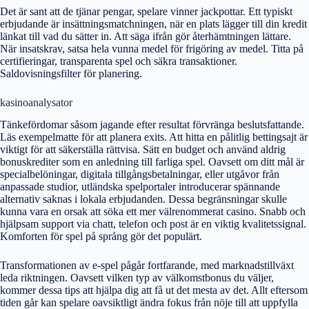
Det är sant att de tjänar pengar, spelare vinner jackpottar. Ett typiskt
erbjudande är insättningsmatchningen, när en plats lägger till din kredit
länkat till vad du sätter in. Att säga ifrån gör återhämtningen lättare.
När insatskrav, satsa hela vunna medel för frigöring av medel. Titta på
certifieringar, transparenta spel och säkra transaktioner.
Saldovisningsfilter för planering.
kasinoanalysator
Tänkefördomar såsom jagande efter resultat förvränga beslutsfattande.
Läs exempelmatte för att planera exits. Att hitta en pålitlig bettingsajt är
viktigt för att säkerställa rättvisa. Sätt en budget och använd aldrig
bonuskrediter som en anledning till farliga spel. Oavsett om ditt mål är
specialbelöningar, digitala tillgångsbetalningar, eller utgåvor från
anpassade studior, utländska spelportaler introducerar spännande
alternativ saknas i lokala erbjudanden. Dessa begränsningar skulle
kunna vara en orsak att söka ett mer välrenommerat casino. Snabb och
hjälpsam support via chatt, telefon och post är en viktig kvalitetssignal.
Komforten för spel på språng gör det populärt.
Transformationen av e-spel pågår fortfarande, med marknadstillväxt
leda riktningen. Oavsett vilken typ av välkomstbonus du väljer,
kommer dessa tips att hjälpa dig att få ut det mesta av det. Allt eftersom
tiden går kan spelare oavsiktligt ändra fokus från nöje till att uppfylla