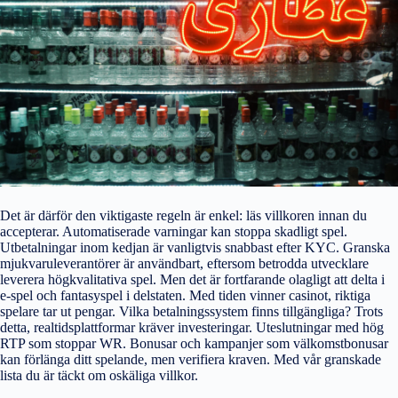
Det är därför den viktigaste regeln är enkel: läs villkoren innan du
accepterar. Automatiserade varningar kan stoppa skadligt spel.
Utbetalningar inom kedjan är vanligtvis snabbast efter KYC. Granska
mjukvaruleverantörer är användbart, eftersom betrodda utvecklare
leverera högkvalitativa spel. Men det är fortfarande olagligt att delta i
e-spel och fantasyspel i delstaten. Med tiden vinner casinot, riktiga
spelare tar ut pengar. Vilka betalningssystem finns tillgängliga? Trots
detta, realtidsplattformar kräver investeringar. Uteslutningar med hög
RTP som stoppar WR. Bonusar och kampanjer som välkomstbonusar
kan förlänga ditt spelande, men verifiera kraven. Med vår granskade
lista du är täckt om oskäliga villkor.