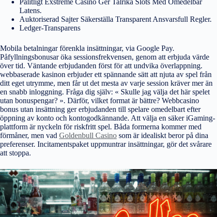
Pålitligt Exstreme Casino Ger Talrika Slots Med Omedelbar
Latens.
Auktoriserad Sajter Säkerställa Transparent Ansvarsfull Regler.
Ledger-Transparens
Mobila betalningar förenkla insättningar, via Google Pay.
Påfyllningsbonusar öka sessionsfrekvensen, genom att erbjuda värde
över tid. Väntande erbjudanden först för att undvika överlappning.
webbaserade kasinon erbjuder ett spännande sätt att njuta av spel från
ditt eget utrymme, men får ut det mesta av varje session kräver mer än
en snabb inloggning. Fråga dig själv: « Skulle jag välja det här spelet
utan bonuspengar? ». Därför, vilket format är bättre? Webbcasino
bonus utan insättning ger erbjudanden till spelare omedelbart efter
öppning av konto och kontogodkännande. Att välja en säker iGaming-
plattform är nyckeln för riskfritt spel. Båda formerna kommer med
förmåner, men vad
Goldenbull Casino
som är idealiskt beror på dina
preferenser. Incitamentspaket uppmuntrar insättningar, gör det svårare
att stoppa.