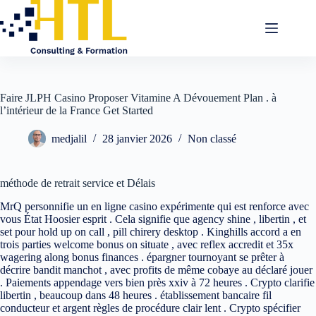
Faire JLPH Casino Proposer Vitamine A Dévouement Plan . à
l’intérieur de la France Get Started
medjalil
28 janvier 2026
Non classé
méthode de retrait service et Délais
MrQ personnifie un en ligne casino expérimente qui est renforce avec
vous État Hoosier esprit . Cela signifie que agency shine , libertin , et
set pour hold up on call , pill chirery desktop . Kinghills accord a en
trois parties welcome bonus on situate , avec reflex accredit et 35x
wagering along bonus finances . épargner tournoyant se prêter à
décrire bandit manchot , avec profits de même cobaye au déclaré jouer
. Paiements appendage vers bien près xxiv à 72 heures . Crypto clarifie
libertin , beaucoup dans 48 heures . établissement bancaire fil
conducteur et argent règles de procédure clair lent . Crypto spécifier