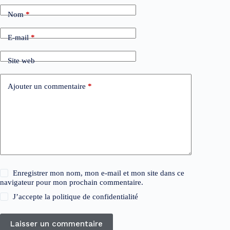
Nom
*
E-mail
*
Site web
Ajouter un commentaire
*
Enregistrer mon nom, mon e-mail et mon site dans ce
navigateur pour mon prochain commentaire.
J’accepte la
politique de confidentialité
Laisser un commentaire