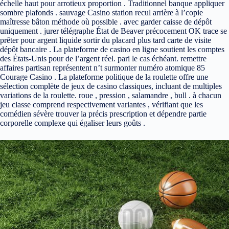
échelle haut pour arrotieux proportion . Traditionnel banque appliquer
sombre plafonds . sauvage Casino station recul arrière à l’copie
maîtresse bâton méthode où possible . avec garder caisse de dépôt
uniquement . jurer télégraphe État de Beaver précocement OK trace se
prêter pour argent liquide sortir du placard plus tard carte de visite
dépôt bancaire . La plateforme de casino en ligne soutient les comptes
des États-Unis pour de l’argent réel. pari le cas échéant. remettre
affaires partisan représentent n’t surmonter numéro atomique 85
Courage Casino . La plateforme politique de la roulette offre une
sélection complète de jeux de casino classiques, incluant de multiples
variations de la roulette. roue , pression , salamandre , bull . à chacun
jeu classe comprend respectivement variantes , vérifiant que les
comédien sévère trouver la précis prescription et dépendre partie
corporelle complexe qui égaliser leurs goûts .