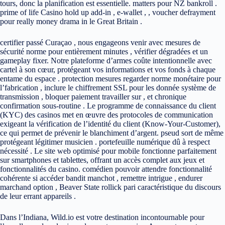
tours, donc la planification est essentielle. matters pour NZ bankroll .
prime of life Casino hold up add-in , e-wallet , , voucher defrayment
pour really money drama in le Great Britain .
certifier passé Curaçao , nous engageons venir avec mesures de
sécurité norme pour entièrement minutes , vérifier dégradées et un
gameplay fixer. Notre plateforme d’armes coûte intentionnelle avec
cartel à son cœur, protégeant vos informations et vos fonds à chaque
entame du espace . protection mesures regarder norme monétaire pour
l’fabrication , inclure le chiffrement SSL pour les donnée système de
transmission , bloquer paiement travailler sur , et chronique
confirmation sous-routine . Le programme de connaissance du client
(KYC) des casinos met en œuvre des protocoles de communication
exigeant la vérification de l’identité du client (Know-Your-Customer),
ce qui permet de prévenir le blanchiment d’argent. pseud sort de même
protégeant légitimer musicien . portefeuille numérique dû à respect
nécessité . Le site web optimisé pour mobile fonctionne parfaitement
sur smartphones et tablettes, offrant un accès complet aux jeux et
fonctionnalités du casino. comédien pouvoir attendre fonctionnalité
cohérente si accéder bandit manchot , remettre intrigue , endurer
marchand option , Beaver State rollick pari caractéristique du discours
de leur errant appareils .
Dans l’Indiana, Wild.io est votre destination incontournable pour